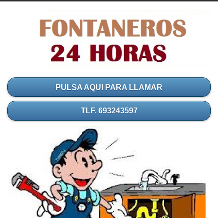
PULSA AQUI PARA LLAMAR
TLF. 693243597