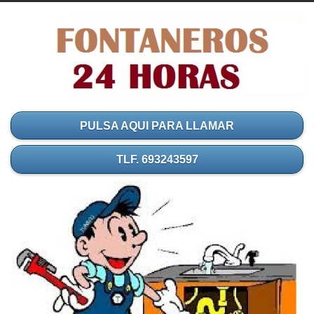
PULSA AQUI PARA LLAMAR
TLF. 693243597