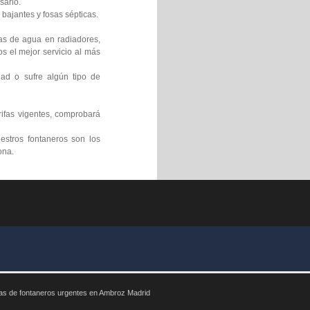
sario.
bajantes y fosas sépticas.
gas de agua en radiadores,
s el mejor servicio al más
ad o sufre algún tipo de
rifas vigentes, comprobará
estros fontaneros son los
ona.
s de fontaneros urgentes en Ambroz Madrid