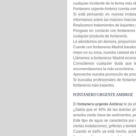
cualquier incidente de la forma más rá
Fontanero urgente Ambroz cuenta con e
Si está pensando en nuevas instala
informamos sobre las mejores marcas 
Realizamos tratamientos de bajantes 
Póngase en contacto con fontaneros 
cualquier producto de fontanería.
Le atendemos sin demora, proporcion
Cuente con fontaneros Madrid baratos 
mejor en su zona, nuestra calidad de t
Llámenos a fontaneros Madrid econom
Consúltenos cualquier duda que t
recomendaremos la más económica.
Aproveche nuestra promoción de produc
Si buscaba profesionales de fontanero
fontaneros más expertos.
FONTANERO URGENTE AMBROZ
El
fontanero urgente Ambroz
le da e
¿Sabía que el 40% de las averías pr
arrastra cierta clase de sedimentos,
Este tipo de agua se caracteriza por 
ciertas instalaciones, griferías y tamb
Cuando el daño ya está hecho, posib