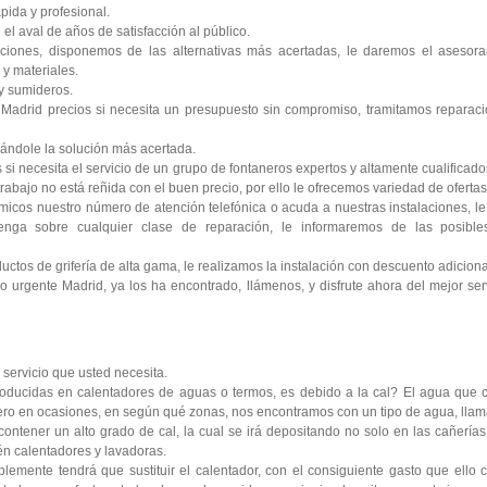
pida y profesional.
l aval de años de satisfacción al público.
ciones, disponemos de las alternativas más acertadas, le daremos el asesora
y materiales.
y sumideros.
Madrid precios si necesita un presupuesto sin compromiso, tramitamos reparaci
ándole la solución más acertada.
si necesita el servicio de un grupo de fontaneros expertos y altamente cualificad
rabajo no está reñida con el buen precio, por ello le ofrecemos variedad de ofertas 
icos nuestro número de atención telefónica o acuda a nuestras instalaciones, 
enga sobre cualquier clase de reparación, le informaremos de las posibl
tos de grifería de alta gama, le realizamos la instalación con descuento adiciona
 urgente Madrid, ya los ha encontrado, llámenos, y disfrute ahora del mejor serv
l servicio que usted necesita.
oducidas en calentadores de aguas o termos, es debido a la cal? El agua que c
 pero en ocasiones, en según qué zonas, nos encontramos con un tipo de agua, lla
contener un alto grado de cal, la cual se irá depositando no solo en las cañería
ién calentadores y lavadoras.
lemente tendrá que sustituir el calentador, con el consiguiente gasto que ello