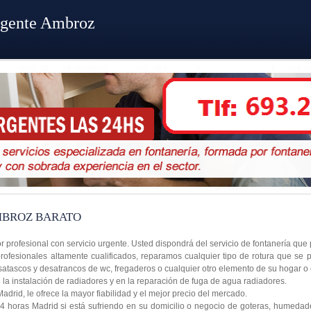
rgente Ambroz
MBROZ BARATO
r profesional con servicio urgente. Usted dispondrá del servicio de fontanería qu
ofesionales altamente cualificados, reparamos cualquier tipo de rotura que se 
satascos y desatrancos de wc, fregaderos o cualquier otro elemento de su hogar o
a instalación de radiadores y en la reparación de fuga de agua radiadores.
rid, le ofrece la mayor fiabilidad y el mejor precio del mercado.
4 horas Madrid si está sufriendo en su domicilio o negocio de goteras, humedad