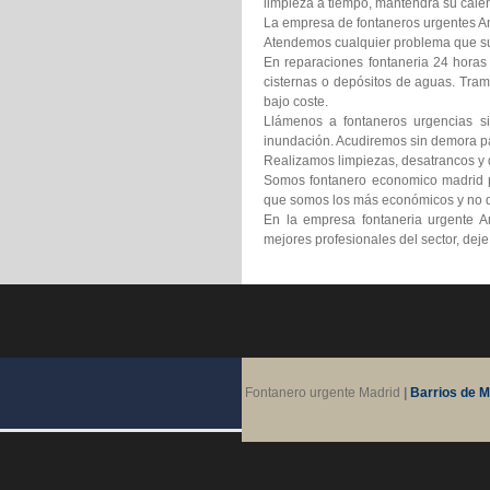
limpieza a tiempo, mantendrá su calen
La empresa de fontaneros urgentes Amb
Atendemos cualquier problema que suf
En reparaciones fontaneria 24 horas
cisternas o depósitos de aguas. Tram
bajo coste.
Llámenos a fontaneros urgencias si
inundación. Acudiremos sin demora pa
Realizamos limpiezas, desatrancos y d
Somos fontanero economico madrid pr
que somos los más económicos y no d
En la empresa fontaneria urgente A
mejores profesionales del sector, dej
Fontanero urgente Madrid
|
Barrios de M