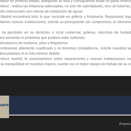
tador en perfecto estado, alargando su vida y consiguiendo evitar un gasto innece
roz , realiza las limpiezas adecuadas, no solo de calentadores, sino de tuberías, 
ra relacionado con roturas de instalación de aguas.
 Madrid encontrará todo lo que necesite en grifería y fontanería. Reparamos fu
itamos nuevas instalaciones, solicite su presupuesto sin compromiso, le ofrecemo
 ha percibido en su domicilio o local comercial, goteras, manchas de humed
ra solventar el problema que pudiera estar sufriendo.
esatascos de inodoros, pilas y fregaderos.
ofesional altamente cualificado y no tenemos competencia, solicite nuestras ta
escuidamos ni el más mínimo detalle.
mbroz madrid, le asesoraremos sobre reparaciones y nuevas instalaciones, nu
e su tranquilidad en nuestras manos, cuente con el mejor equipo de trabajo de su z
adrid
Empresa