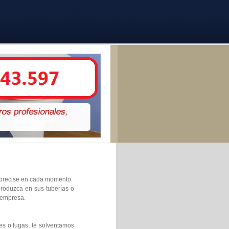
e precise en cada momento.
produzca en sus tuberías o
 empresa.
es o fugas, le solventamos