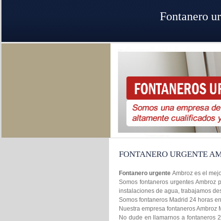
Fontanero u
FONTANERO URGENTE A
Fontanero urgente
Ambroz es el mejo
Somos fontaneros urgentes Ambroz pr
instalaciones de agua, trabajamos de
Somos fontaneros Madrid 24 horas en l
Nuestra empresa fontaneros Ambroz Mad
No dude en llamarnos a fontaneros 2