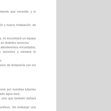
miento que necesite, y le
ón y nueva instalación, de
os, no encontrará un equipo
en distintos servicios.
le atenderemos encantados.
es opciones y siempre le
l.
icio de fontanería con los
orre por nuestras tuberías
mado agua dura.
s, sino que también dañará
 conlleva. Sin embargo una