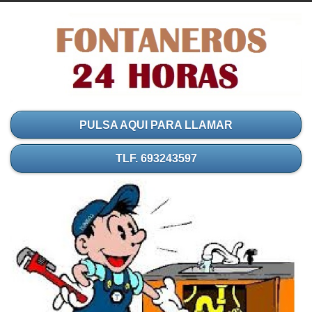
PULSA AQUI PARA LLAMAR
TLF. 693243597