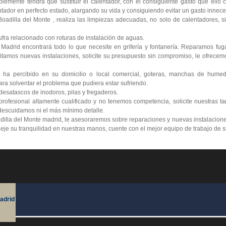
lemente tendrá que sustituir el calentador, con el consiguiente gasto que ello
tador en perfecto estado, alargando su vida y consiguiendo evitar un gasto innece
adilla del Monte , realiza las limpiezas adecuadas, no solo de calentadores, si
ra relacionado con roturas de instalación de aguas.
 Madrid encontrará todo lo que necesite en grifería y fontanería. Reparamos fu
itamos nuevas instalaciones, solicite su presupuesto sin compromiso, le ofrecemo
 ha percibido en su domicilio o local comercial, goteras, manchas de humed
ra solventar el problema que pudiera estar sufriendo.
esatascos de inodoros, pilas y fregaderos.
ofesional altamente cualificado y no tenemos competencia, solicite nuestras ta
escuidamos ni el más mínimo detalle.
dilla del Monte madrid, le asesoraremos sobre reparaciones y nuevas instalacione
 deje su tranquilidad en nuestras manos, cuente con el mejor equipo de trabajo de 
adrid