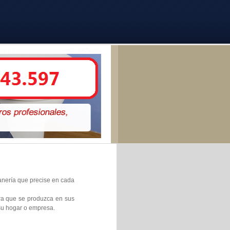
tanería que precise en cada
ura que se produzca en sus
 su hogar o empresa.