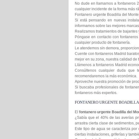
No dude en llamarnos a fontaneros 2
cualquier incidente de la forma más rá
Fontanero urgente Boadilla del Monte 
Si está pensando en nuevas instala
informamos sobre las mejores marcas 
Realizamos tratamientos de bajantes 
Póngase en contacto con fontaneros 
cualquier producto de fontanería.
Le atendemos sin demora, proporcion
Cuente con fontaneros Madrid baratos 
mejor en su zona, nuestra calidad de t
Llámenos a fontaneros Madrid econom
Consúltenos cualquier duda que t
recomendaremos la más económica.
Aproveche nuestra promoción de produc
Si buscaba profesionales de fontanero
fontaneros más expertos.
FONTANERO URGENTE BOADILLA
El
fontanero urgente Boadilla del M
¿Sabía que el 40% de las averías pr
arrastra cierta clase de sedimentos,
Este tipo de agua se caracteriza por 
ciertas instalaciones, griferías y tamb