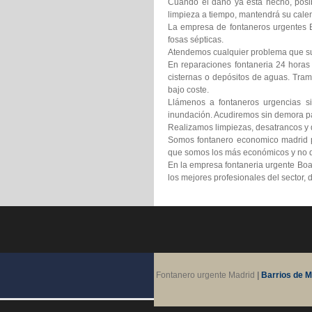
Cuando el daño ya está hecho, posib
limpieza a tiempo, mantendrá su calen
La empresa de fontaneros urgentes Bo
fosas sépticas.
Atendemos cualquier problema que suf
En reparaciones fontaneria 24 horas
cisternas o depósitos de aguas. Tram
bajo coste.
Llámenos a fontaneros urgencias si
inundación. Acudiremos sin demora pa
Realizamos limpiezas, desatrancos y d
Somos fontanero economico madrid pr
que somos los más económicos y no d
En la empresa fontaneria urgente Boa
los mejores profesionales del sector,
Fontanero urgente Madrid
|
Barrios de M