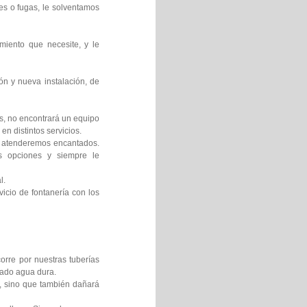
es o fugas, le solventamos
miento que necesite, y le
ón y nueva instalación, de
os, no encontrará un equipo
en distintos servicios.
le atenderemos encantados.
es opciones y siempre le
l.
icio de fontanería con los
orre por nuestras tuberías
mado agua dura.
s, sino que también dañará