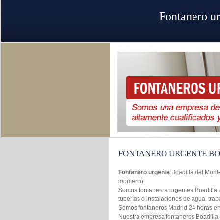
Fontanero ur
FONTANERO URGENTE BO
Fontanero urgente
Boadilla del Monte
momento.
Somos fontaneros urgentes Boadilla d
tuberías o instalaciones de agua, tr
Somos fontaneros Madrid 24 horas en l
Nuestra empresa fontaneros Boadilla d