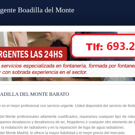
gente Boadilla del Monte
ADILLA DEL MONTE BARATO
 es el mejor profesional con servicio urgente. Usted dispondrá del servicio de fon
el Monte profesionales altamente cualificados, reparamos cualquier tipo de rot
abajamos desatascos y desatrancos de wc, fregaderos o cualquier otro elemento de
a instalación de radiadores y en la reparación de fuga de agua radiadores.
el Monte Madrid, le ofrece la mayor fiabilidad y el mejor precio del mercado.