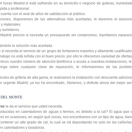
4 horas Madrid si está sufriendo en su domicilio o negocio de goteras, humedad
pida y profesional.
cuenta con el aval de años de satisfacción al público.
ciones, disponemos de las alternativas más acertadas, le daremos el asesora
y materiales.
y sumideros.
Madrid precios si necesita un presupuesto sin compromiso, tramitamos reparaci
ándole la solución más acertada.
si necesita el servicio de un grupo de fontaneros expertos y altamente cualificad
rabajo no está reñida con el buen precio, por ello le ofrecemos variedad de ofertas 
icos nuestro número de atención telefónica o acuda a nuestras instalaciones, 
enga sobre cualquier clase de reparación, le informaremos de las posibl
tos de grifería de alta gama, le realizamos la instalación con descuento adiciona
 urgente Madrid, ya los ha encontrado, llámenos, y disfrute ahora del mejor serv
 DEL MONTE
onte
le da el servicio que usted necesita.
oducidas en calentadores de aguas o termos, es debido a la cal? El agua que c
 pero en ocasiones, en según qué zonas, nos encontramos con un tipo de agua, lla
contener un alto grado de cal, la cual se irá depositando no solo en las cañería
ién calentadores y lavadoras.