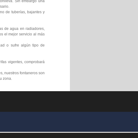
 conlleva. Sin embargo una
sario.
no de tuberías, bajantes y
gas de agua en radiadores,
s el mejor servicio al más
ad o sufre algún tipo de
rifas vigentes, comprobará
s, nuestros fontaneros son
su zona.