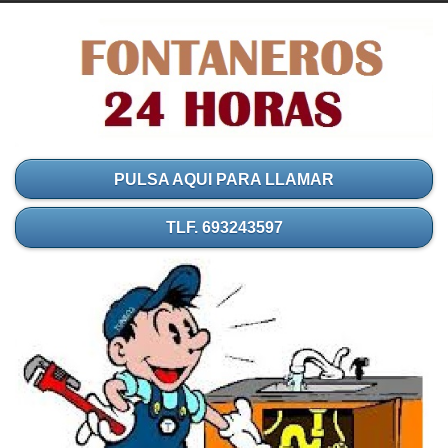
PULSA AQUI PARA LLAMAR
TLF. 693243597