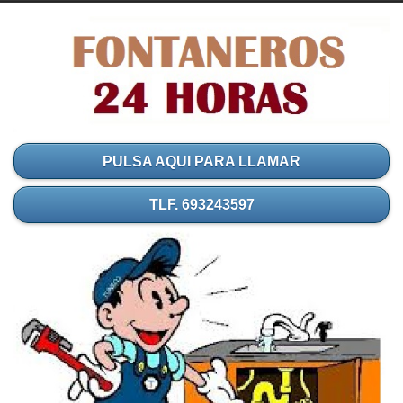
PULSA AQUI PARA LLAMAR
TLF. 693243597