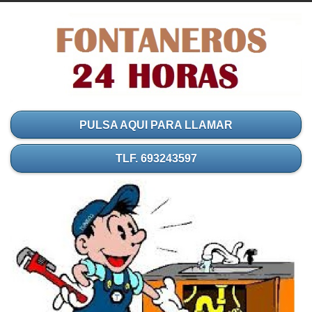
PULSA AQUI PARA LLAMAR
TLF. 693243597