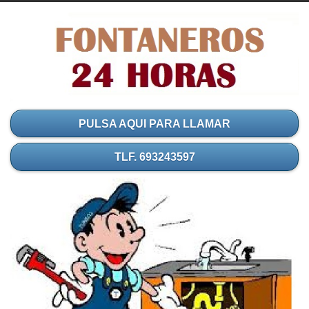
PULSA AQUI PARA LLAMAR
TLF. 693243597