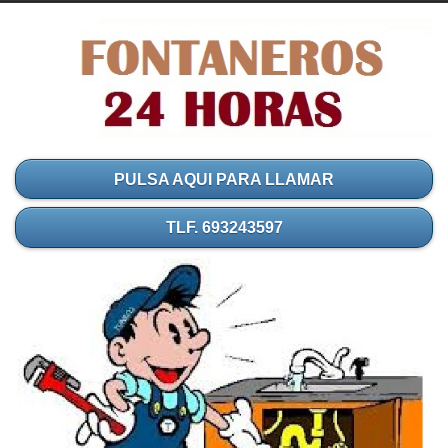
PULSA AQUI PARA LLAMAR
TLF. 693243597