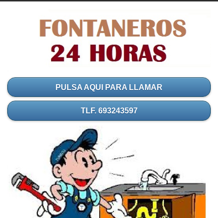
PULSA AQUI PARA LLAMAR
TLF. 693243597