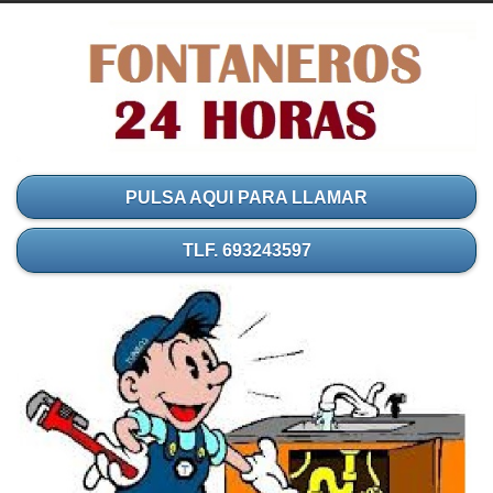
PULSA AQUI PARA LLAMAR
TLF. 693243597