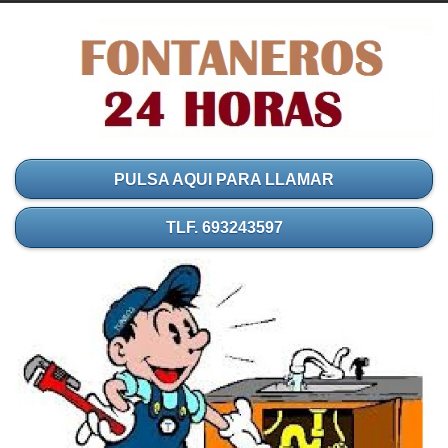
PULSA AQUI PARA LLAMAR
TLF. 693243597