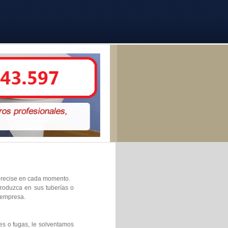
e precise en cada momento.
produzca en sus tuberías o
 empresa.
es o fugas, le solventamos