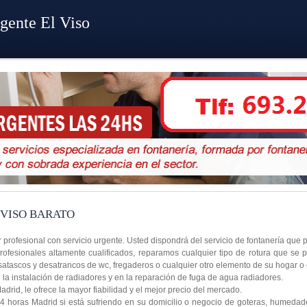
gente El Viso
 VISO BARATO
r profesional con servicio urgente. Usted dispondrá del servicio de fontanería qu
ofesionales altamente cualificados, reparamos cualquier tipo de rotura que se 
satascos y desatrancos de wc, fregaderos o cualquier otro elemento de su hogar o
a instalación de radiadores y en la reparación de fuga de agua radiadores.
rid, le ofrece la mayor fiabilidad y el mejor precio del mercado.
4 horas Madrid si está sufriendo en su domicilio o negocio de goteras, humedad