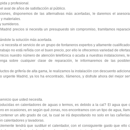
pida y profesional.
l aval de años de satisfacción al público.
ciones, disponemos de las alternativas más acertadas, le daremos el asesora
y materiales.
y sumideros.
Madrid precios si necesita un presupuesto sin compromiso, tramitamos reparaci
ándole la solución más acertada.
si necesita el servicio de un grupo de fontaneros expertos y altamente cualificad
rabajo no está reñida con el buen precio, por ello le ofrecemos variedad de ofertas 
icos nuestro número de atención telefónica o acuda a nuestras instalaciones, 
enga sobre cualquier clase de reparación, le informaremos de las posibl
tos de grifería de alta gama, le realizamos la instalación con descuento adiciona
 urgente Madrid, ya los ha encontrado, llámenos, y disfrute ahora del mejor serv
 servicio que usted necesita.
oducidas en calentadores de aguas o termos, es debido a la cal? El agua que c
 pero en ocasiones, en según qué zonas, nos encontramos con un tipo de agua, lla
contener un alto grado de cal, la cual se irá depositando no solo en las cañería
ién calentadores y lavadoras.
lemente tendrá que sustituir el calentador, con el consiguiente gasto que ello