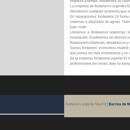
limpieza a tiempo, mantendrá su calen
La empresa de fontaneros urgentes El V
Atendemos cualquier problema que suf
En reparaciones fontaneria 24 horas
cisternas o depósitos de aguas. Tram
bajo coste.
Llámenos a fontaneros urgencias si
inundación. Acudiremos sin demora pa
Realizamos limpiezas, desatrancos y d
Somos fontanero economico madrid pr
que somos los más económicos y no d
En la empresa fontaneria urgente El V
profesionales del sector, deje su tra
Fontanero urgente Madrid
|
Barrios de M