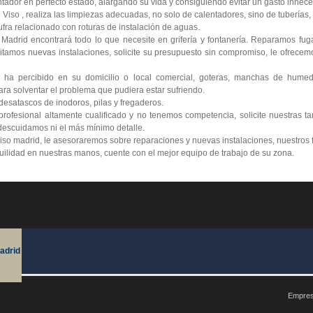
tador en perfecto estado, alargando su vida y consiguiendo evitar un gasto innece
iso , realiza las limpiezas adecuadas, no solo de calentadores, sino de tuberías, 
ra relacionado con roturas de instalación de aguas.
 Madrid encontrará todo lo que necesite en grifería y fontanería. Reparamos fu
itamos nuevas instalaciones, solicite su presupuesto sin compromiso, le ofrecemo
 ha percibido en su domicilio o local comercial, goteras, manchas de humed
ra solventar el problema que pudiera estar sufriendo.
esatascos de inodoros, pilas y fregaderos.
ofesional altamente cualificado y no tenemos competencia, solicite nuestras ta
escuidamos ni el más mínimo detalle.
iso madrid, le asesoraremos sobre reparaciones y nuevas instalaciones, nuestros 
nquilidad en nuestras manos, cuente con el mejor equipo de trabajo de su zona.
adrid
Empres