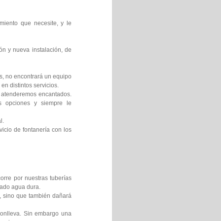
miento que necesite, y le
ón y nueva instalación, de
os, no encontrará un equipo
en distintos servicios.
le atenderemos encantados.
es opciones y siempre le
l.
icio de fontanería con los
orre por nuestras tuberías
mado agua dura.
s, sino que también dañará
 conlleva. Sin embargo una