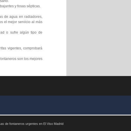
sario.
bajantes y fosas sépticas.
gas de agua en radiadores,
s el mejor servicio al más
ad o sufre algún tipo de
rifas vigentes, comprobará
fontaneros son los mejores
as de fontaneros urgentes en El Viso Madrid