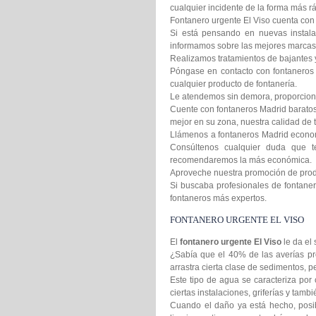
cualquier incidente de la forma más rá
Fontanero urgente El Viso cuenta con e
Si está pensando en nuevas instala
informamos sobre las mejores marcas 
Realizamos tratamientos de bajantes 
Póngase en contacto con fontaneros 
cualquier producto de fontanería.
Le atendemos sin demora, proporcion
Cuente con fontaneros Madrid baratos 
mejor en su zona, nuestra calidad de t
Llámenos a fontaneros Madrid econom
Consúltenos cualquier duda que t
recomendaremos la más económica.
Aproveche nuestra promoción de produc
Si buscaba profesionales de fontanero
fontaneros más expertos.
FONTANERO URGENTE EL VISO
El
fontanero urgente El Viso
le da el
¿Sabía que el 40% de las averías pr
arrastra cierta clase de sedimentos,
Este tipo de agua se caracteriza por 
ciertas instalaciones, griferías y tamb
Cuando el daño ya está hecho, posib