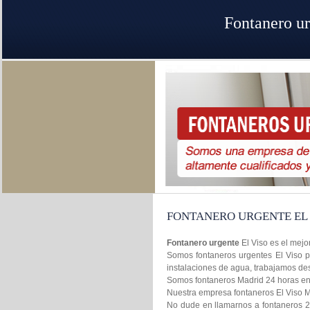
Fontanero ur
FONTANERO URGENTE EL
Fontanero urgente
El Viso es el mejo
Somos fontaneros urgentes El Viso pr
instalaciones de agua, trabajamos de
Somos fontaneros Madrid 24 horas en l
Nuestra empresa fontaneros El Viso Mad
No dude en llamarnos a fontaneros 2