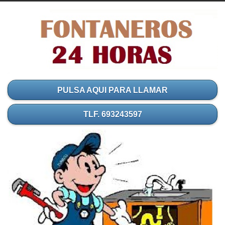
PULSA AQUI PARA LLAMAR
TLF. 693243597