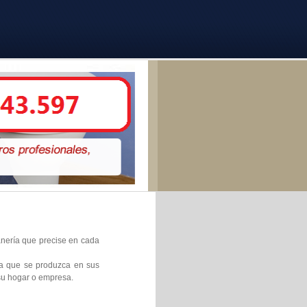
tanería que precise en cada
ura que se produzca en sus
 su hogar o empresa.