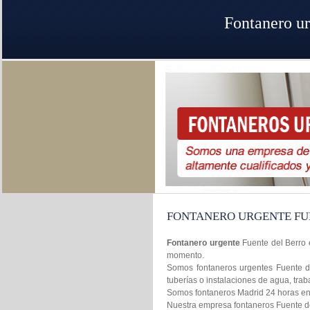
Fontanero ur
FONTANERO URGENTE FU
Fontanero urgente
Fuente del Berro 
momento.
Somos fontaneros urgentes Fuente de
tuberías o instalaciones de agua, tr
Somos fontaneros Madrid 24 horas en l
Nuestra empresa fontaneros Fuente del