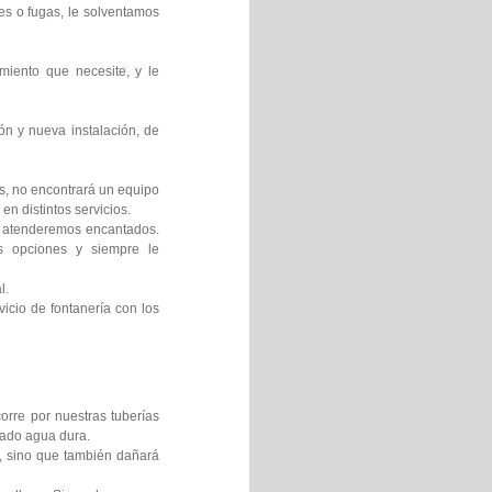
es o fugas, le solventamos
miento que necesite, y le
ón y nueva instalación, de
os, no encontrará un equipo
en distintos servicios.
le atenderemos encantados.
es opciones y siempre le
l.
icio de fontanería con los
orre por nuestras tuberías
mado agua dura.
s, sino que también dañará