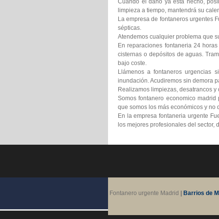
Cuando el daño ya está hecho, posib
limpieza a tiempo, mantendrá su calen
La empresa de fontaneros urgentes Fue
sépticas.
Atendemos cualquier problema que suf
En reparaciones fontaneria 24 horas
cisternas o depósitos de aguas. Tram
bajo coste.
Llámenos a fontaneros urgencias si
inundación. Acudiremos sin demora pa
Realizamos limpiezas, desatrancos y d
Somos fontanero economico madrid pr
que somos los más económicos y no d
En la empresa fontaneria urgente Fue
los mejores profesionales del sector,
Fontanero urgente Madrid
|
Barrios de M