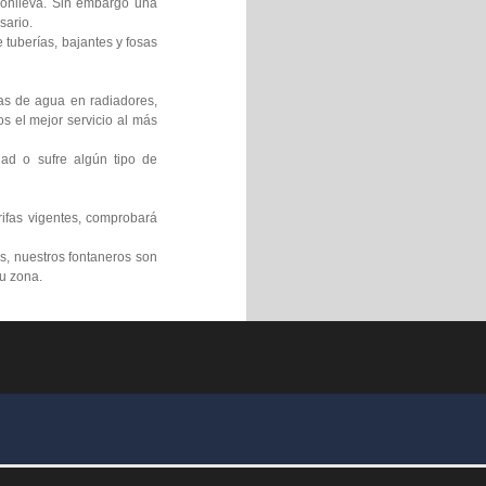
 conlleva. Sin embargo una
sario.
 tuberías, bajantes y fosas
gas de agua en radiadores,
s el mejor servicio al más
ad o sufre algún tipo de
rifas vigentes, comprobará
s, nuestros fontaneros son
su zona.