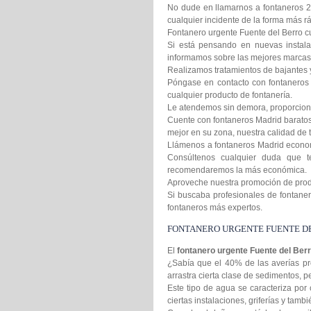
No dude en llamarnos a fontaneros 2
cualquier incidente de la forma más rá
Fontanero urgente Fuente del Berro cu
Si está pensando en nuevas instala
informamos sobre las mejores marcas 
Realizamos tratamientos de bajantes 
Póngase en contacto con fontaneros 
cualquier producto de fontanería.
Le atendemos sin demora, proporcion
Cuente con fontaneros Madrid baratos 
mejor en su zona, nuestra calidad de t
Llámenos a fontaneros Madrid econom
Consúltenos cualquier duda que t
recomendaremos la más económica.
Aproveche nuestra promoción de produc
Si buscaba profesionales de fontanero
fontaneros más expertos.
FONTANERO URGENTE FUENTE D
El
fontanero urgente Fuente del Ber
¿Sabía que el 40% de las averías pr
arrastra cierta clase de sedimentos,
Este tipo de agua se caracteriza por 
ciertas instalaciones, griferías y tamb