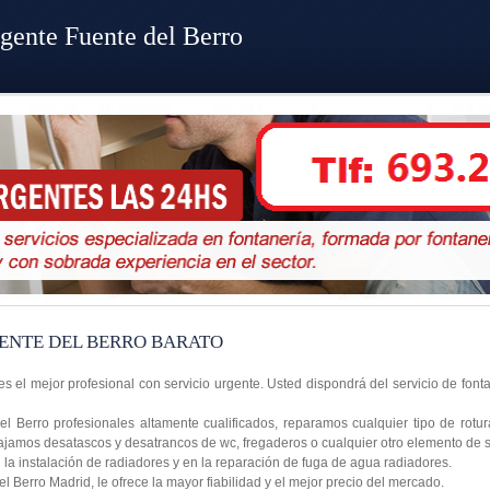
gente Fuente del Berro
ENTE DEL BERRO BARATO
es el mejor profesional con servicio urgente. Usted dispondrá del servicio de fon
l Berro profesionales altamente cualificados, reparamos cualquier tipo de rot
abajamos desatascos y desatrancos de wc, fregaderos o cualquier otro elemento de
a instalación de radiadores y en la reparación de fuga de agua radiadores.
 Berro Madrid, le ofrece la mayor fiabilidad y el mejor precio del mercado.