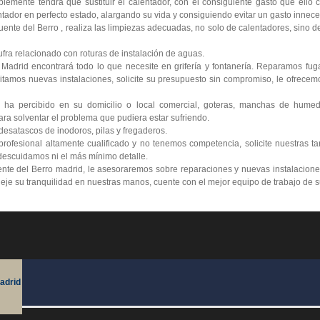
lemente tendrá que sustituir el calentador, con el consiguiente gasto que ello
tador en perfecto estado, alargando su vida y consiguiendo evitar un gasto innece
nte del Berro , realiza las limpiezas adecuadas, no solo de calentadores, sino de
ra relacionado con roturas de instalación de aguas.
 Madrid encontrará todo lo que necesite en grifería y fontanería. Reparamos fu
itamos nuevas instalaciones, solicite su presupuesto sin compromiso, le ofrecemo
 ha percibido en su domicilio o local comercial, goteras, manchas de humed
ra solventar el problema que pudiera estar sufriendo.
esatascos de inodoros, pilas y fregaderos.
ofesional altamente cualificado y no tenemos competencia, solicite nuestras ta
escuidamos ni el más mínimo detalle.
nte del Berro madrid, le asesoraremos sobre reparaciones y nuevas instalacione
 deje su tranquilidad en nuestras manos, cuente con el mejor equipo de trabajo de 
adrid