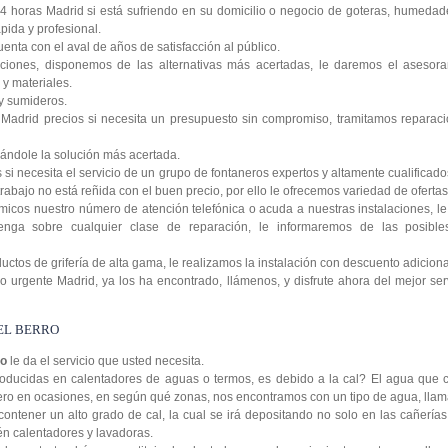
4 horas Madrid si está sufriendo en su domicilio o negocio de goteras, humedad
pida y profesional.
enta con el aval de años de satisfacción al público.
ciones, disponemos de las alternativas más acertadas, le daremos el asesora
y materiales.
y sumideros.
Madrid precios si necesita un presupuesto sin compromiso, tramitamos reparaci
ándole la solución más acertada.
si necesita el servicio de un grupo de fontaneros expertos y altamente cualificad
rabajo no está reñida con el buen precio, por ello le ofrecemos variedad de ofertas 
icos nuestro número de atención telefónica o acuda a nuestras instalaciones, 
enga sobre cualquier clase de reparación, le informaremos de las posibl
tos de grifería de alta gama, le realizamos la instalación con descuento adiciona
 urgente Madrid, ya los ha encontrado, llámenos, y disfrute ahora del mejor serv
EL BERRO
ro
le da el servicio que usted necesita.
oducidas en calentadores de aguas o termos, es debido a la cal? El agua que c
 pero en ocasiones, en según qué zonas, nos encontramos con un tipo de agua, lla
contener un alto grado de cal, la cual se irá depositando no solo en las cañería
ién calentadores y lavadoras.