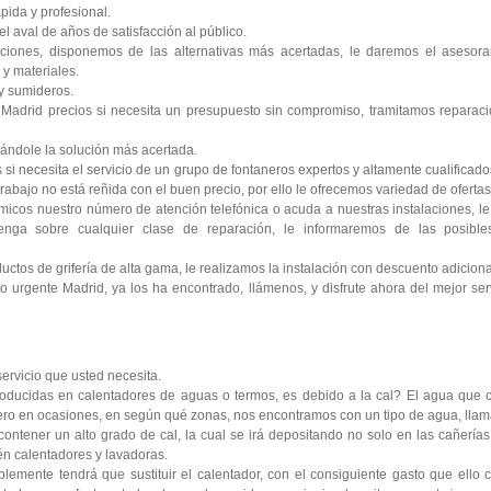
pida y profesional.
l aval de años de satisfacción al público.
ciones, disponemos de las alternativas más acertadas, le daremos el asesora
y materiales.
y sumideros.
Madrid precios si necesita un presupuesto sin compromiso, tramitamos reparaci
ándole la solución más acertada.
si necesita el servicio de un grupo de fontaneros expertos y altamente cualificad
rabajo no está reñida con el buen precio, por ello le ofrecemos variedad de ofertas 
icos nuestro número de atención telefónica o acuda a nuestras instalaciones, 
enga sobre cualquier clase de reparación, le informaremos de las posibl
tos de grifería de alta gama, le realizamos la instalación con descuento adiciona
 urgente Madrid, ya los ha encontrado, llámenos, y disfrute ahora del mejor serv
 servicio que usted necesita.
oducidas en calentadores de aguas o termos, es debido a la cal? El agua que c
 pero en ocasiones, en según qué zonas, nos encontramos con un tipo de agua, lla
contener un alto grado de cal, la cual se irá depositando no solo en las cañería
ién calentadores y lavadoras.
lemente tendrá que sustituir el calentador, con el consiguiente gasto que ello