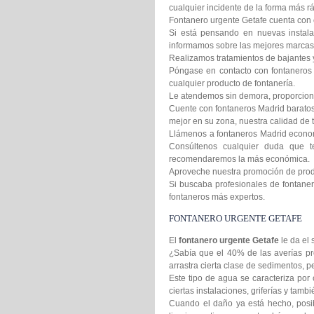
cualquier incidente de la forma más rá
Fontanero urgente Getafe cuenta con e
Si está pensando en nuevas instala
informamos sobre las mejores marcas 
Realizamos tratamientos de bajantes 
Póngase en contacto con fontaneros 
cualquier producto de fontanería.
Le atendemos sin demora, proporcion
Cuente con fontaneros Madrid baratos 
mejor en su zona, nuestra calidad de t
Llámenos a fontaneros Madrid econom
Consúltenos cualquier duda que t
recomendaremos la más económica.
Aproveche nuestra promoción de produc
Si buscaba profesionales de fontanero
fontaneros más expertos.
FONTANERO URGENTE GETAFE
El
fontanero urgente Getafe
le da el
¿Sabía que el 40% de las averías pr
arrastra cierta clase de sedimentos,
Este tipo de agua se caracteriza por 
ciertas instalaciones, griferías y tamb
Cuando el daño ya está hecho, posib