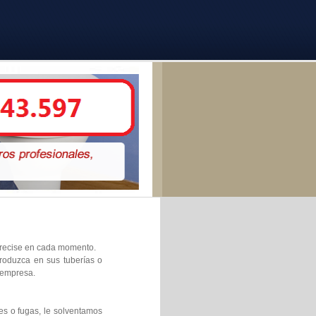
 precise en cada momento.
produzca en sus tuberías o
 empresa.
es o fugas, le solventamos