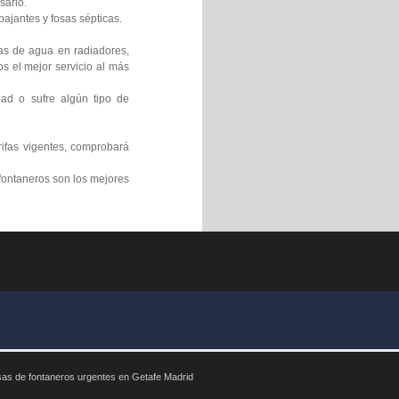
sario.
bajantes y fosas sépticas.
gas de agua en radiadores,
s el mejor servicio al más
ad o sufre algún tipo de
rifas vigentes, comprobará
fontaneros son los mejores
as de fontaneros urgentes en Getafe Madrid