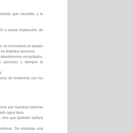
miento que necesite, y le
ón y nueva instalación, de
os, no encontrará un equipo
en distintos servicios.
le atenderemos encantados.
es opciones y siempre le
l.
icio de fontanería con los
orre por nuestras tuberías
mado agua dura.
s, sino que también dañará
 conlleva. Sin embargo una