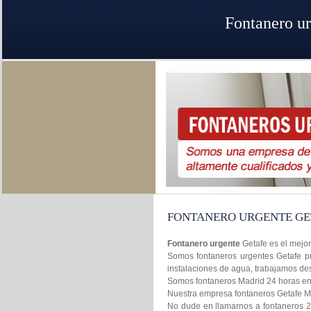
Fontanero ur
FONTANERO URGENTE GE
Fontanero urgente
Getafe es el mejo
Somos fontaneros urgentes Getafe pr
instalaciones de agua, trabajamos de
Somos fontaneros Madrid 24 horas en l
Nuestra empresa fontaneros Getafe Mad
No dude en llamarnos a fontaneros 2