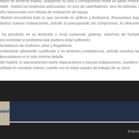
tador en perfecto estado, alargando su vida y consiguiendo evitar un gasto innece
afe , realiza las limpiezas adecuadas, no solo de calentadores, sino de tuberías, 
ra relacionado con roturas de instalación de aguas.
 Madrid encontrará todo lo que necesite en grifería y fontanería. Reparamos fu
itamos nuevas instalaciones, solicite su presupuesto sin compromiso, le ofrecemo
 ha percibido en su domicilio o local comercial, goteras, manchas de humed
ra solventar el problema que pudiera estar sufriendo.
esatascos de inodoros, pilas y fregaderos.
ofesional altamente cualificado y no tenemos competencia, solicite nuestras ta
escuidamos ni el más mínimo detalle.
afe madrid, le asesoraremos sobre reparaciones y nuevas instalaciones, nuestros 
nquilidad en nuestras manos, cuente con el mejor equipo de trabajo de su zona.
adrid
Empres