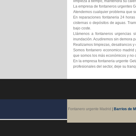
limpieza a tiempo, mantendrá su calen
La empresa de fontaneros urgentes Get
Atendemos cualquier problema que suf
En reparaciones fontaneria 24 horas
cisternas o depósitos de aguas. Tram
bajo coste.
Llámenos a fontaneros urgencias si
inundación. Acudiremos sin demora pa
Realizamos limpiezas, desatrancos y d
Somos fontanero economico madrid pr
que somos los más económicos y no d
En la empresa fontaneria urgente Get
profesionales del sector, deje su tra
Fontanero urgente Madrid
|
Barrios de M