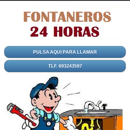
PULSA AQUI PARA LLAMAR
TLF. 693243597