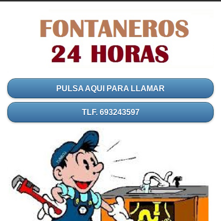
PULSA AQUI PARA LLAMAR
TLF. 693243597