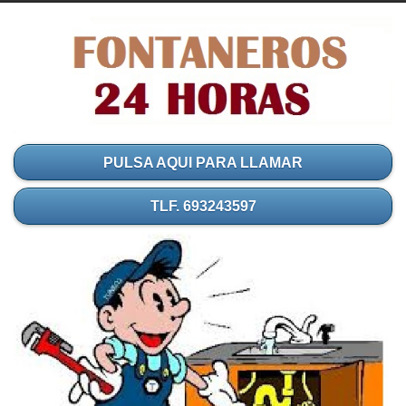
PULSA AQUI PARA LLAMAR
TLF. 693243597