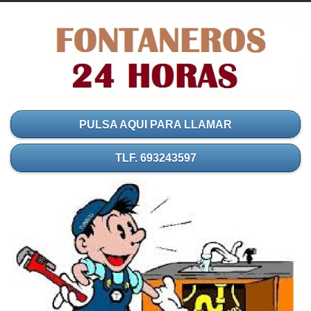
PULSA AQUI PARA LLAMAR
TLF. 693243597