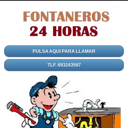
PULSA AQUI PARA LLAMAR
TLF. 693243597