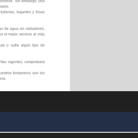
 conlleva. Sin embargo una
sario.
tuberías, bajantes y fosas
gas de agua en radiadores,
s el mejor servicio al más
ad o sufre algún tipo de
rifas vigentes, comprobará
uestros fontaneros son los
ona.