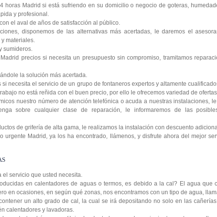
4 horas Madrid si está sufriendo en su domicilio o negocio de goteras, humedad
pida y profesional.
on el aval de años de satisfacción al público.
ciones, disponemos de las alternativas más acertadas, le daremos el asesora
y materiales.
y sumideros.
Madrid precios si necesita un presupuesto sin compromiso, tramitamos reparaci
ándole la solución más acertada.
si necesita el servicio de un grupo de fontaneros expertos y altamente cualificad
rabajo no está reñida con el buen precio, por ello le ofrecemos variedad de ofertas 
icos nuestro número de atención telefónica o acuda a nuestras instalaciones, 
enga sobre cualquier clase de reparación, le informaremos de las posibl
tos de grifería de alta gama, le realizamos la instalación con descuento adiciona
 urgente Madrid, ya los ha encontrado, llámenos, y disfrute ahora del mejor serv
AS
a el servicio que usted necesita.
oducidas en calentadores de aguas o termos, es debido a la cal? El agua que c
 pero en ocasiones, en según qué zonas, nos encontramos con un tipo de agua, lla
contener un alto grado de cal, la cual se irá depositando no solo en las cañería
ién calentadores y lavadoras.