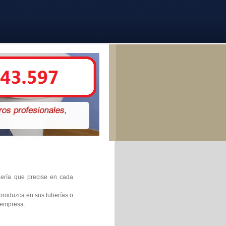
anería que precise en cada
produzca en sus tuberías o
 empresa.