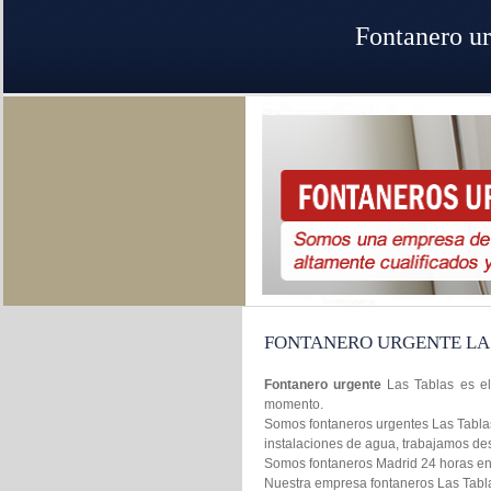
Fontanero ur
FONTANERO URGENTE LA
Fontanero urgente
Las Tablas es el
momento.
Somos fontaneros urgentes Las Tablas 
instalaciones de agua, trabajamos de
Somos fontaneros Madrid 24 horas en l
Nuestra empresa fontaneros Las Tablas