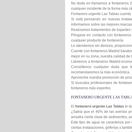
No dude en llamarnos a fontaneros 2
cualquier incidente de la forma más rá
Fontanero urgente Las Tablas cuenta c
Si está pensando en nuevas instala
informamos sobre las mejores marcas 
Realizamos tratamientos de bajantes 
Póngase en contacto con fontaneros 
cualquier producto de fontanería.
Le atendemos sin demora, proporcion
Cuente con fontaneros Madrid baratos 
mejor en su zona, nuestra calidad de t
Llámenos a fontaneros Madrid econom
Consúltenos cualquier duda que t
recomendaremos la más económica.
Aproveche nuestra promoción de produc
Si buscaba profesionales de fontanero
fontaneros más expertos.
FONTANERO URGENTE LAS TABL
El
fontanero urgente Las Tablas
le d
¿Sabía que el 40% de las averías pr
arrastra cierta clase de sedimentos,
Este tipo de agua se caracteriza por 
ciertas instalaciones, griferías y tamb