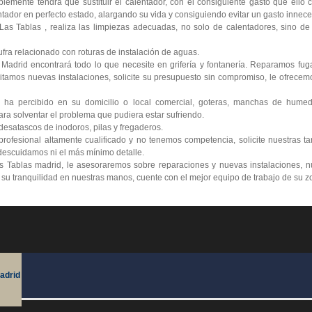
lemente tendrá que sustituir el calentador, con el consiguiente gasto que ello
tador en perfecto estado, alargando su vida y consiguiendo evitar un gasto innece
as Tablas , realiza las limpiezas adecuadas, no solo de calentadores, sino de 
ra relacionado con roturas de instalación de aguas.
 Madrid encontrará todo lo que necesite en grifería y fontanería. Reparamos fu
itamos nuevas instalaciones, solicite su presupuesto sin compromiso, le ofrecemo
 ha percibido en su domicilio o local comercial, goteras, manchas de humed
ra solventar el problema que pudiera estar sufriendo.
esatascos de inodoros, pilas y fregaderos.
ofesional altamente cualificado y no tenemos competencia, solicite nuestras ta
escuidamos ni el más mínimo detalle.
s Tablas madrid, le asesoraremos sobre reparaciones y nuevas instalaciones, n
e su tranquilidad en nuestras manos, cuente con el mejor equipo de trabajo de su z
adrid