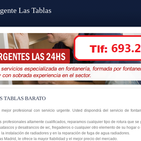
gente Las Tablas
S TABLAS BARATO
 mejor profesional con servicio urgente. Usted dispondrá del servicio de font
profesionales altamente cualificados, reparamos cualquier tipo de rotura que se 
satascos y desatrancos de wc, fregaderos o cualquier otro elemento de su hogar o
a instalación de radiadores y en la reparación de fuga de agua radiadores.
 Madrid, le ofrece la mayor fiabilidad y el mejor precio del mercado.