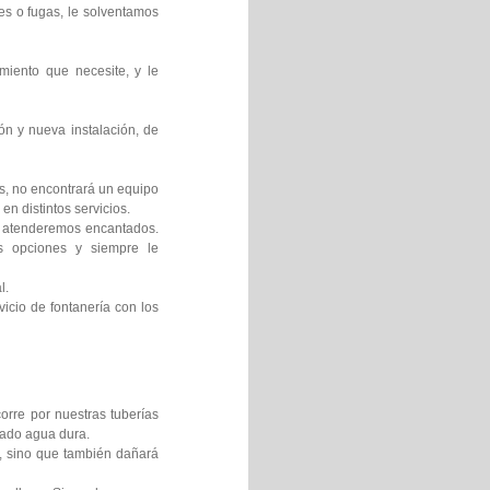
es o fugas, le solventamos
miento que necesite, y le
ón y nueva instalación, de
os, no encontrará un equipo
en distintos servicios.
le atenderemos encantados.
es opciones y siempre le
l.
icio de fontanería con los
orre por nuestras tuberías
mado agua dura.
s, sino que también dañará