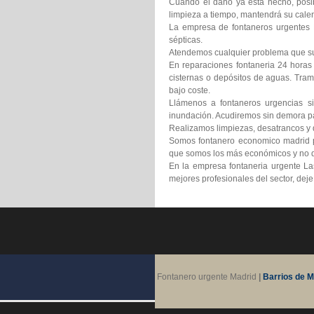
Cuando el daño ya está hecho, posib
limpieza a tiempo, mantendrá su calen
La empresa de fontaneros urgentes L
sépticas.
Atendemos cualquier problema que suf
En reparaciones fontaneria 24 horas
cisternas o depósitos de aguas. Tram
bajo coste.
Llámenos a fontaneros urgencias si
inundación. Acudiremos sin demora pa
Realizamos limpiezas, desatrancos y d
Somos fontanero economico madrid pr
que somos los más económicos y no d
En la empresa fontaneria urgente La
mejores profesionales del sector, dej
Fontanero urgente Madrid
|
Barrios de M