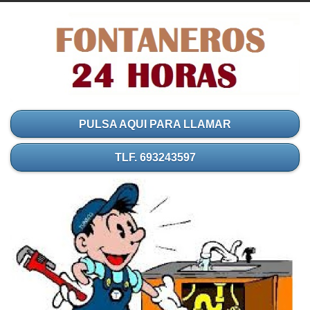
PULSA AQUI PARA LLAMAR
TLF. 693243597