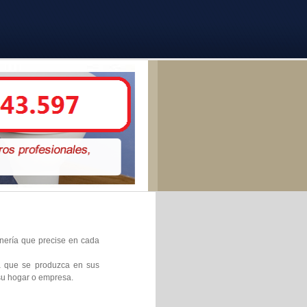
anería que precise en cada
ra que se produzca en sus
 su hogar o empresa.