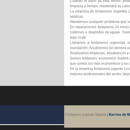
Cuando el daño ya está hecho, posib
limpieza a tiempo, mantendrá su calen
La empresa de fontaneros urgentes Lo
sépticas.
Atendemos cualquier problema que suf
En reparaciones fontaneria 24 horas
cisternas o depósitos de aguas. Tram
bajo coste.
Llámenos a fontaneros urgencias si
inundación. Acudiremos sin demora pa
Realizamos limpiezas, desatrancos y d
Somos fontanero economico madrid pr
que somos los más económicos y no d
En la empresa fontaneria urgente Los
mejores profesionales del sector, dej
Fontanero urgente Madrid
|
Barrios de M