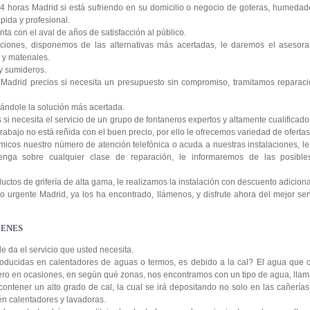
4 horas Madrid si está sufriendo en su domicilio o negocio de goteras, humedad
pida y profesional.
a con el aval de años de satisfacción al público.
ciones, disponemos de las alternativas más acertadas, le daremos el asesora
y materiales.
y sumideros.
Madrid precios si necesita un presupuesto sin compromiso, tramitamos reparaci
ándole la solución más acertada.
si necesita el servicio de un grupo de fontaneros expertos y altamente cualificad
rabajo no está reñida con el buen precio, por ello le ofrecemos variedad de ofertas 
icos nuestro número de atención telefónica o acuda a nuestras instalaciones, 
enga sobre cualquier clase de reparación, le informaremos de las posibl
tos de grifería de alta gama, le realizamos la instalación con descuento adiciona
 urgente Madrid, ya los ha encontrado, llámenos, y disfrute ahora del mejor serv
MENES
le da el servicio que usted necesita.
oducidas en calentadores de aguas o termos, es debido a la cal? El agua que c
 pero en ocasiones, en según qué zonas, nos encontramos con un tipo de agua, lla
contener un alto grado de cal, la cual se irá depositando no solo en las cañería
ién calentadores y lavadoras.