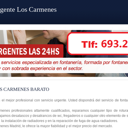
rgente Los Carmenes
S CARMENES BARATO
el mejor profesional con servicio urgente. Usted dispondrá del servicio de font
enes profesionales altamente cualificados, reparamos cualquier tipo de rotu
abajamos desatascos y desatrancos de wc, fregaderos o cualquier otro elemento de
a instalación de radiadores y en la reparación de fuga de agua radiadores.
es Madrid, le ofrece la mayor fiabilidad y el mejor precio del mercado.