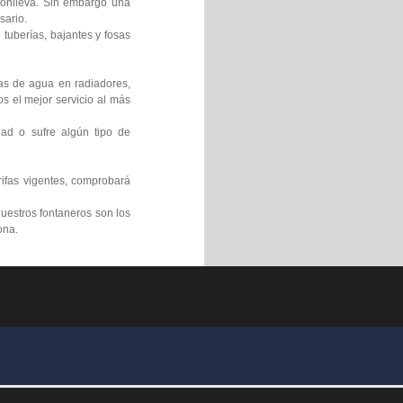
 conlleva. Sin embargo una
sario.
tuberías, bajantes y fosas
gas de agua en radiadores,
s el mejor servicio al más
ad o sufre algún tipo de
rifas vigentes, comprobará
uestros fontaneros son los
ona.