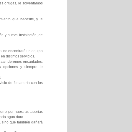
es o fugas, le solventamos
miento que necesite, y le
ón y nueva instalación, de
os, no encontrará un equipo
en distintos servicios.
le atenderemos encantados.
es opciones y siempre le
l.
icio de fontanería con los
orre por nuestras tuberías
mado agua dura.
s, sino que también dañará