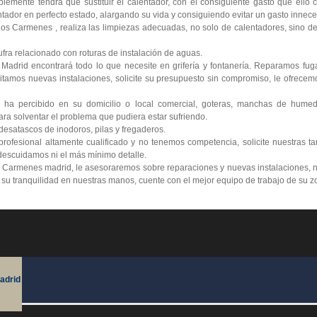
lemente tendrá que sustituir el calentador, con el consiguiente gasto que ello
tador en perfecto estado, alargando su vida y consiguiendo evitar un gasto innece
s Carmenes , realiza las limpiezas adecuadas, no solo de calentadores, sino de 
ra relacionado con roturas de instalación de aguas.
 Madrid encontrará todo lo que necesite en grifería y fontanería. Reparamos fu
itamos nuevas instalaciones, solicite su presupuesto sin compromiso, le ofrecemo
 ha percibido en su domicilio o local comercial, goteras, manchas de humed
ra solventar el problema que pudiera estar sufriendo.
esatascos de inodoros, pilas y fregaderos.
ofesional altamente cualificado y no tenemos competencia, solicite nuestras ta
escuidamos ni el más mínimo detalle.
 Carmenes madrid, le asesoraremos sobre reparaciones y nuevas instalaciones, n
e su tranquilidad en nuestras manos, cuente con el mejor equipo de trabajo de su z
adrid