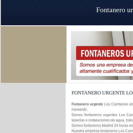
Fontanero u
FONTANERO URGENTE LO
Fontanero urgente
Los Carmenes es 
momento.
Somos fontaneros urgentes Los Carm
tuberías o instalaciones de agua, tr
Somos fontaneros Madrid 24 horas en l
Nuestra empresa fontaneros Los Carmen