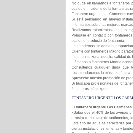
No dude en llamarnos a fontaneros 2
cualquier incidente de la forma más rá
Fontanero urgente Los Carmenes cuent
Si está pensando en nuevas instala
informamos sobre las mejores marcas 
Realizamos tratamientos de bajantes 
Póngase en contacto con fontaneros 
cualquier producto de fontanería.
Le atendemos sin demora, proporcion
Cuente con fontaneros Madrid baratos 
mejor en su zona, nuestra calidad de t
Llámenos a fontaneros Madrid econom
Consúltenos cualquier duda que t
recomendaremos la más económica.
Aproveche nuestra promoción de produc
Si buscaba profesionales de fontanero
fontaneros más expertos.
FONTANERO URGENTE LOS CAR
El
fontanero urgente Los Carmenes
¿Sabía que el 40% de las averías pr
arrastra cierta clase de sedimentos,
Este tipo de agua se caracteriza por 
ciertas instalaciones, griferías y tamb