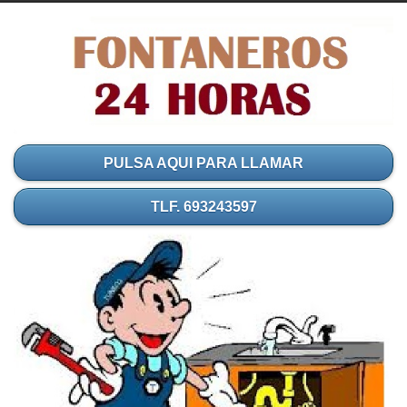
PULSA AQUI PARA LLAMAR
TLF. 693243597