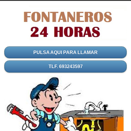
PULSA AQUI PARA LLAMAR
TLF. 693243597