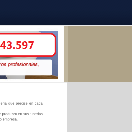
anería que precise en cada
e produzca en sus tuberías
 o empresa.