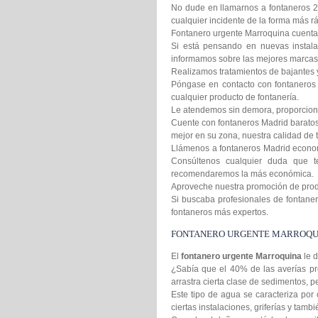
No dude en llamarnos a fontaneros 2
cualquier incidente de la forma más rá
Fontanero urgente Marroquina cuenta c
Si está pensando en nuevas instala
informamos sobre las mejores marcas 
Realizamos tratamientos de bajantes 
Póngase en contacto con fontaneros 
cualquier producto de fontanería.
Le atendemos sin demora, proporcion
Cuente con fontaneros Madrid baratos 
mejor en su zona, nuestra calidad de t
Llámenos a fontaneros Madrid econom
Consúltenos cualquier duda que t
recomendaremos la más económica.
Aproveche nuestra promoción de produc
Si buscaba profesionales de fontanero
fontaneros más expertos.
FONTANERO URGENTE MARROQU
El
fontanero urgente Marroquina
le 
¿Sabía que el 40% de las averías pr
arrastra cierta clase de sedimentos,
Este tipo de agua se caracteriza por 
ciertas instalaciones, griferías y tamb