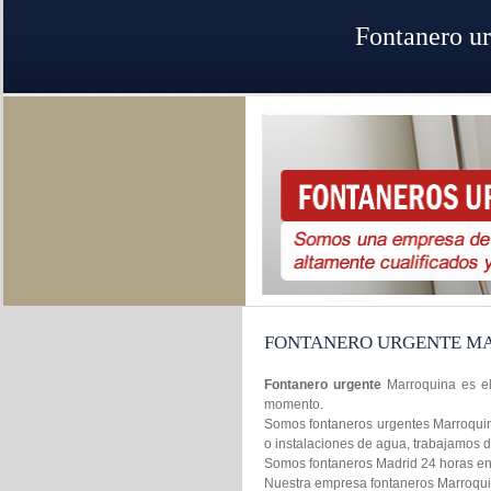
Fontanero u
FONTANERO URGENTE M
Fontanero urgente
Marroquina es el
momento.
Somos fontaneros urgentes Marroquina
o instalaciones de agua, trabajamos 
Somos fontaneros Madrid 24 horas en l
Nuestra empresa fontaneros Marroquina