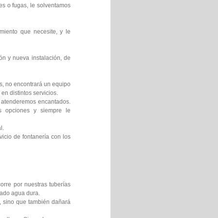
es o fugas, le solventamos
miento que necesite, y le
ón y nueva instalación, de
os, no encontrará un equipo
en distintos servicios.
le atenderemos encantados.
es opciones y siempre le
l.
icio de fontanería con los
orre por nuestras tuberías
mado agua dura.
s, sino que también dañará