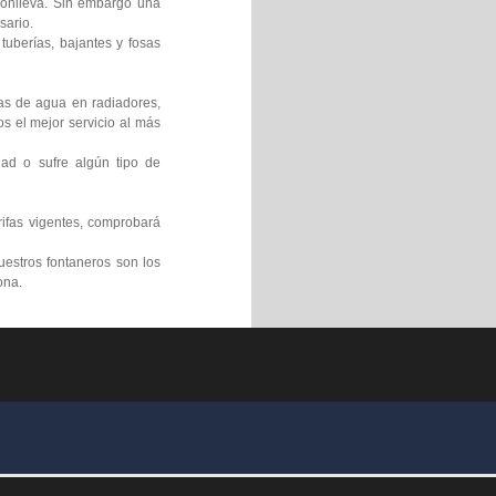
 conlleva. Sin embargo una
sario.
tuberías, bajantes y fosas
gas de agua en radiadores,
s el mejor servicio al más
ad o sufre algún tipo de
rifas vigentes, comprobará
uestros fontaneros son los
ona.