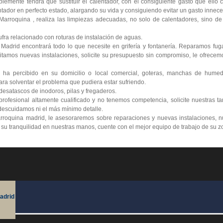
lemente tendrá que sustituir el calentador, con el consiguiente gasto que ello
tador en perfecto estado, alargando su vida y consiguiendo evitar un gasto innece
arroquina , realiza las limpiezas adecuadas, no solo de calentadores, sino de 
ra relacionado con roturas de instalación de aguas.
 Madrid encontrará todo lo que necesite en grifería y fontanería. Reparamos fu
itamos nuevas instalaciones, solicite su presupuesto sin compromiso, le ofrecemo
 ha percibido en su domicilio o local comercial, goteras, manchas de humed
ra solventar el problema que pudiera estar sufriendo.
esatascos de inodoros, pilas y fregaderos.
ofesional altamente cualificado y no tenemos competencia, solicite nuestras ta
escuidamos ni el más mínimo detalle.
rroquina madrid, le asesoraremos sobre reparaciones y nuevas instalaciones, n
e su tranquilidad en nuestras manos, cuente con el mejor equipo de trabajo de su z
adrid