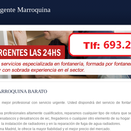
rgente Marroquina
ARROQUINA BARATO
 mejor profesional con servicio urgente. Usted dispondrá del servicio de font
 profesionales altamente cualificados, reparamos cualquier tipo de rotura que s
desatascos y desatrancos de wc, fregaderos o cualquier otro elemento de su hogar
a instalación de radiadores y en la reparación de fuga de agua radiadores.
 Madrid, le ofrece la mayor fiabilidad y el mejor precio del mercado.