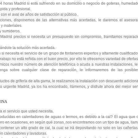
4 horas Madrid si está sufriendo en su domicilio o negocio de goteras, humedad
pida y profesional.
on el aval de años de satisfacción al público.
ciones, disponemos de las alternativas más acertadas, le daremos el asesora
y materiales.
y sumideros.
Madrid precios si necesita un presupuesto sin compromiso, tramitamos reparaci
ándole la solución más acertada.
si necesita el servicio de un grupo de fontaneros expertos y altamente cualificad
rabajo no está reñida con el buen precio, por ello le ofrecemos variedad de ofertas 
icos nuestro número de atención telefónica o acuda a nuestras instalaciones, 
enga sobre cualquier clase de reparación, le informaremos de las posibl
tos de grifería de alta gama, le realizamos la instalación con descuento adiciona
 urgente Madrid, ya los ha encontrado, llámenos, y disfrute ahora del mejor serv
INA
da el servicio que usted necesita.
oducidas en calentadores de aguas o termos, es debido a la cal? El agua que c
 pero en ocasiones, en según qué zonas, nos encontramos con un tipo de agua, lla
contener un alto grado de cal, la cual se irá depositando no solo en las cañería
ién calentadores y lavadoras.