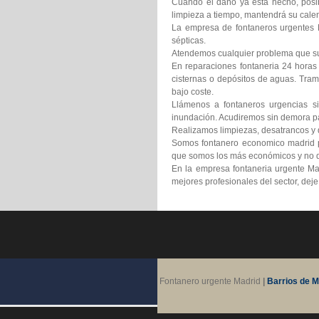
Cuando el daño ya está hecho, posib
limpieza a tiempo, mantendrá su calen
La empresa de fontaneros urgentes M
sépticas.
Atendemos cualquier problema que suf
En reparaciones fontaneria 24 horas
cisternas o depósitos de aguas. Tram
bajo coste.
Llámenos a fontaneros urgencias si
inundación. Acudiremos sin demora pa
Realizamos limpiezas, desatrancos y d
Somos fontanero economico madrid pr
que somos los más económicos y no d
En la empresa fontaneria urgente Ma
mejores profesionales del sector, dej
Fontanero urgente Madrid
|
Barrios de M