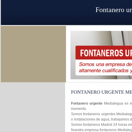
Fontanero u
FONTANERO URGENTE M
Fontanero urgente
Medialegua es el
momento.
Somos fontaneros urgentes Medialegua
o instalaciones de agua, trabajamos 
Somos fontaneros Madrid 24 horas en l
Nuestra empresa fontaneros Medialegua