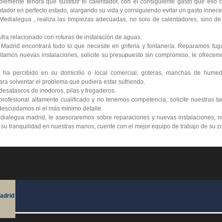
lemente tendrá que sustituir el calentador, con el consiguiente gasto que ello
tador en perfecto estado, alargando su vida y consiguiendo evitar un gasto innece
edialegua , realiza las limpiezas adecuadas, no solo de calentadores, sino de 
ra relacionado con roturas de instalación de aguas.
 Madrid encontrará todo lo que necesite en grifería y fontanería. Reparamos fu
itamos nuevas instalaciones, solicite su presupuesto sin compromiso, le ofrecemo
 ha percibido en su domicilio o local comercial, goteras, manchas de humed
ra solventar el problema que pudiera estar sufriendo.
esatascos de inodoros, pilas y fregaderos.
ofesional altamente cualificado y no tenemos competencia, solicite nuestras ta
escuidamos ni el más mínimo detalle.
dialegua madrid, le asesoraremos sobre reparaciones y nuevas instalaciones, n
e su tranquilidad en nuestras manos, cuente con el mejor equipo de trabajo de su z
adrid