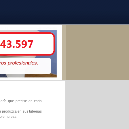
anería que precise en cada
e produzca en sus tuberías
 o empresa.