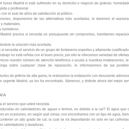
4 horas Madrid si está sufriendo en su domicilio o negocio de goteras, humedad
pida y profesional.
on el aval de años de satisfacción al público.
ciones, disponemos de las alternativas más acertadas, le daremos el asesora
y materiales.
y sumideros.
Madrid precios si necesita un presupuesto sin compromiso, tramitamos reparaci
ándole la solución más acertada.
si necesita el servicio de un grupo de fontaneros expertos y altamente cualificad
rabajo no está reñida con el buen precio, por ello le ofrecemos variedad de ofertas 
icos nuestro número de atención telefónica o acuda a nuestras instalaciones, 
enga sobre cualquier clase de reparación, le informaremos de las posibl
tos de grifería de alta gama, le realizamos la instalación con descuento adiciona
 urgente Madrid, ya los ha encontrado, llámenos, y disfrute ahora del mejor serv
GUA
da el servicio que usted necesita.
oducidas en calentadores de aguas o termos, es debido a la cal? El agua que c
 pero en ocasiones, en según qué zonas, nos encontramos con un tipo de agua, lla
contener un alto grado de cal, la cual se irá depositando no solo en las cañería
ién calentadores y lavadoras.