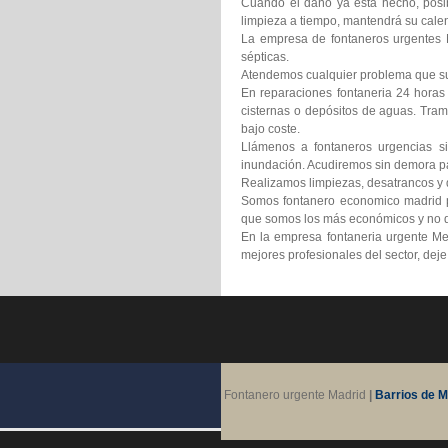
Cuando el daño ya está hecho, posib
limpieza a tiempo, mantendrá su calen
La empresa de fontaneros urgentes M
sépticas.
Atendemos cualquier problema que suf
En reparaciones fontaneria 24 horas
cisternas o depósitos de aguas. Tram
bajo coste.
Llámenos a fontaneros urgencias si
inundación. Acudiremos sin demora pa
Realizamos limpiezas, desatrancos y d
Somos fontanero economico madrid pr
que somos los más económicos y no d
En la empresa fontaneria urgente Me
mejores profesionales del sector, dej
Fontanero urgente Madrid
|
Barrios de M