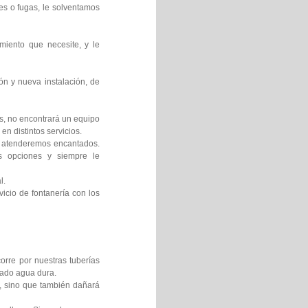
es o fugas, le solventamos
miento que necesite, y le
ón y nueva instalación, de
os, no encontrará un equipo
en distintos servicios.
le atenderemos encantados.
es opciones y siempre le
l.
icio de fontanería con los
orre por nuestras tuberías
mado agua dura.
s, sino que también dañará