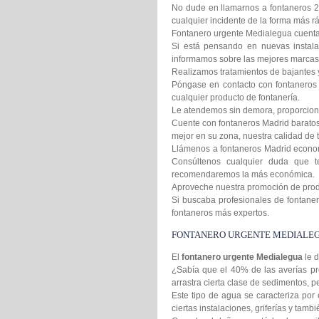
No dude en llamarnos a fontaneros 2
cualquier incidente de la forma más rá
Fontanero urgente Medialegua cuenta c
Si está pensando en nuevas instala
informamos sobre las mejores marcas 
Realizamos tratamientos de bajantes 
Póngase en contacto con fontaneros 
cualquier producto de fontanería.
Le atendemos sin demora, proporcion
Cuente con fontaneros Madrid baratos 
mejor en su zona, nuestra calidad de t
Llámenos a fontaneros Madrid econom
Consúltenos cualquier duda que t
recomendaremos la más económica.
Aproveche nuestra promoción de produc
Si buscaba profesionales de fontanero
fontaneros más expertos.
FONTANERO URGENTE MEDIALE
El
fontanero urgente Medialegua
le 
¿Sabía que el 40% de las averías pr
arrastra cierta clase de sedimentos,
Este tipo de agua se caracteriza por 
ciertas instalaciones, griferías y tamb