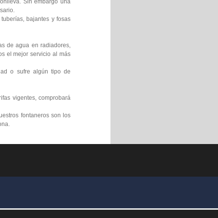
 conlleva. Sin embargo una
sario.
tuberías, bajantes y fosas
gas de agua en radiadores,
s el mejor servicio al más
ad o sufre algún tipo de
rifas vigentes, comprobará
uestros fontaneros son los
ona.