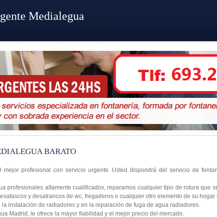
rgente Medialegua
EDIALEGUA BARATO
 mejor profesional con servicio urgente. Usted dispondrá del servicio de font
 profesionales altamente cualificados, reparamos cualquier tipo de rotura que s
desatascos y desatrancos de wc, fregaderos o cualquier otro elemento de su hogar
a instalación de radiadores y en la reparación de fuga de agua radiadores.
 Madrid, le ofrece la mayor fiabilidad y el mejor precio del mercado.