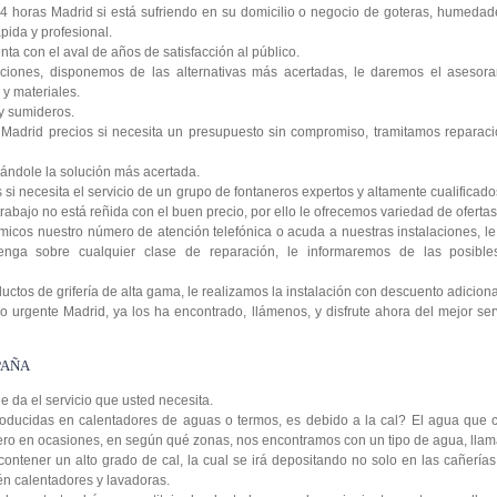
4 horas Madrid si está sufriendo en su domicilio o negocio de goteras, humedad
pida y profesional.
a con el aval de años de satisfacción al público.
ciones, disponemos de las alternativas más acertadas, le daremos el asesora
y materiales.
y sumideros.
Madrid precios si necesita un presupuesto sin compromiso, tramitamos reparaci
ándole la solución más acertada.
si necesita el servicio de un grupo de fontaneros expertos y altamente cualificad
rabajo no está reñida con el buen precio, por ello le ofrecemos variedad de ofertas 
icos nuestro número de atención telefónica o acuda a nuestras instalaciones, 
enga sobre cualquier clase de reparación, le informaremos de las posibl
tos de grifería de alta gama, le realizamos la instalación con descuento adiciona
 urgente Madrid, ya los ha encontrado, llámenos, y disfrute ahora del mejor serv
PAÑA
le da el servicio que usted necesita.
oducidas en calentadores de aguas o termos, es debido a la cal? El agua que c
 pero en ocasiones, en según qué zonas, nos encontramos con un tipo de agua, lla
contener un alto grado de cal, la cual se irá depositando no solo en las cañería
ién calentadores y lavadoras.