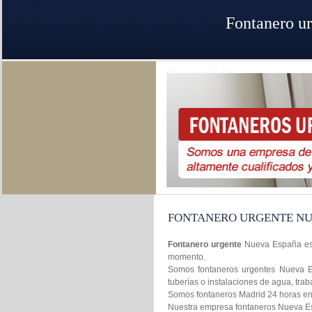
Fontanero u
FONTANERO URGENTE NU
Fontanero urgente
Nueva España es 
momento.
Somos fontaneros urgentes Nueva Es
tuberías o instalaciones de agua, tr
Somos fontaneros Madrid 24 horas en l
Nuestra empresa fontaneros Nueva Espa