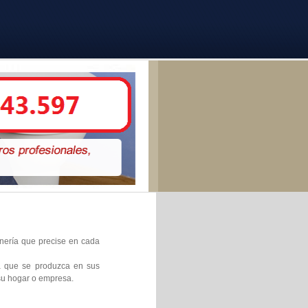
anería que precise en cada
ra que se produzca en sus
 su hogar o empresa.