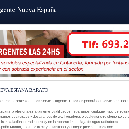
rgente Nueva España
EVA ESPAÑA BARATO
el mejor profesional con servicio urgente. Usted dispondrá del servicio de font
paña profesionales altamente cualificados, reparamos cualquier tipo de rotu
abajamos desatascos y desatrancos de wc, fregaderos o cualquier otro elemento de
a instalación de radiadores y en la reparación de fuga de agua radiadores.
ña Madrid, le ofrece la mayor fiabilidad y el mejor precio del mercado.