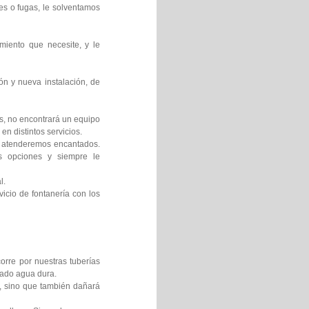
es o fugas, le solventamos
miento que necesite, y le
ón y nueva instalación, de
os, no encontrará un equipo
en distintos servicios.
le atenderemos encantados.
es opciones y siempre le
l.
icio de fontanería con los
orre por nuestras tuberías
mado agua dura.
s, sino que también dañará