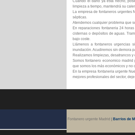
Cuando el daño ya está hecho, posib
limpieza a tiempo, mantendrá su calen
La empresa de fontaneros urgentes Nu
sépticas.
Atendemos cualquier problema que suf
En reparaciones fontaneria 24 horas
cisternas o depósitos de aguas. Tram
bajo coste.
Llámenos a fontaneros urgencias si
inundación. Acudiremos sin demora pa
Realizamos limpiezas, desatrancos y d
Somos fontanero economico madrid pr
que somos los más económicos y no d
En la empresa fontaneria urgente Nue
mejores profesionales del sector, dej
Fontanero urgente Madrid
|
Barrios de M