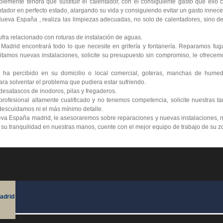
lemente tendrá que sustituir el calentador, con el consiguiente gasto que ello
tador en perfecto estado, alargando su vida y consiguiendo evitar un gasto innece
eva España , realiza las limpiezas adecuadas, no solo de calentadores, sino de 
ra relacionado con roturas de instalación de aguas.
 Madrid encontrará todo lo que necesite en grifería y fontanería. Reparamos fu
itamos nuevas instalaciones, solicite su presupuesto sin compromiso, le ofrecemo
 ha percibido en su domicilio o local comercial, goteras, manchas de humed
ra solventar el problema que pudiera estar sufriendo.
esatascos de inodoros, pilas y fregaderos.
ofesional altamente cualificado y no tenemos competencia, solicite nuestras ta
escuidamos ni el más mínimo detalle.
va España madrid, le asesoraremos sobre reparaciones y nuevas instalaciones, n
e su tranquilidad en nuestras manos, cuente con el mejor equipo de trabajo de su z
adrid