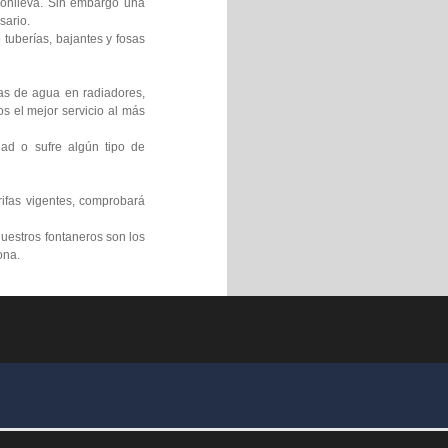
 conlleva. Sin embargo una
sario.
tuberías, bajantes y fosas
gas de agua en radiadores,
s el mejor servicio al más
ad o sufre algún tipo de
rifas vigentes, comprobará
uestros fontaneros son los
ona.