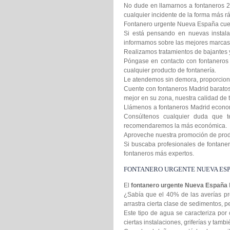
No dude en llamarnos a fontaneros 2
cualquier incidente de la forma más rá
Fontanero urgente Nueva España cuent
Si está pensando en nuevas instala
informamos sobre las mejores marcas 
Realizamos tratamientos de bajantes 
Póngase en contacto con fontaneros 
cualquier producto de fontanería.
Le atendemos sin demora, proporcion
Cuente con fontaneros Madrid baratos 
mejor en su zona, nuestra calidad de t
Llámenos a fontaneros Madrid econom
Consúltenos cualquier duda que t
recomendaremos la más económica.
Aproveche nuestra promoción de produc
Si buscaba profesionales de fontanero
fontaneros más expertos.
FONTANERO URGENTE NUEVA ES
El
fontanero urgente Nueva España
¿Sabía que el 40% de las averías pr
arrastra cierta clase de sedimentos,
Este tipo de agua se caracteriza por 
ciertas instalaciones, griferías y tamb