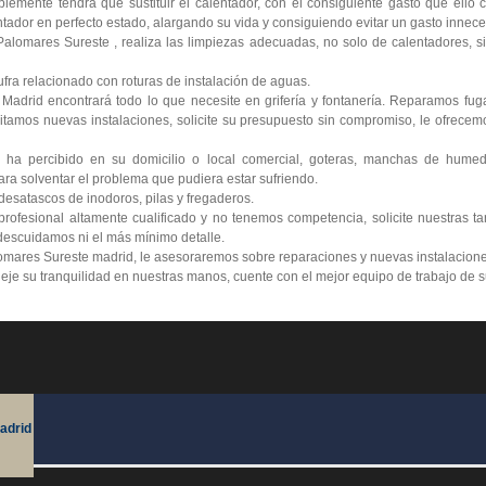
lemente tendrá que sustituir el calentador, con el consiguiente gasto que ello
tador en perfecto estado, alargando su vida y consiguiendo evitar un gasto innece
lomares Sureste , realiza las limpiezas adecuadas, no solo de calentadores, si
ra relacionado con roturas de instalación de aguas.
 Madrid encontrará todo lo que necesite en grifería y fontanería. Reparamos fu
itamos nuevas instalaciones, solicite su presupuesto sin compromiso, le ofrecemo
 ha percibido en su domicilio o local comercial, goteras, manchas de humed
ra solventar el problema que pudiera estar sufriendo.
esatascos de inodoros, pilas y fregaderos.
ofesional altamente cualificado y no tenemos competencia, solicite nuestras ta
escuidamos ni el más mínimo detalle.
omares Sureste madrid, le asesoraremos sobre reparaciones y nuevas instalacione
 deje su tranquilidad en nuestras manos, cuente con el mejor equipo de trabajo de 
adrid