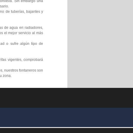
 conlleva. Sin embargo una
sario.
no de tuberías, bajantes y
gas de agua en radiadores,
s el mejor servicio al más
ad o sufre algún tipo de
rifas vigentes, comprobará
s, nuestros fontaneros son
su zona.