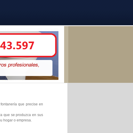
 fontanería que precise en
ura que se produzca en sus
 su hogar o empresa.