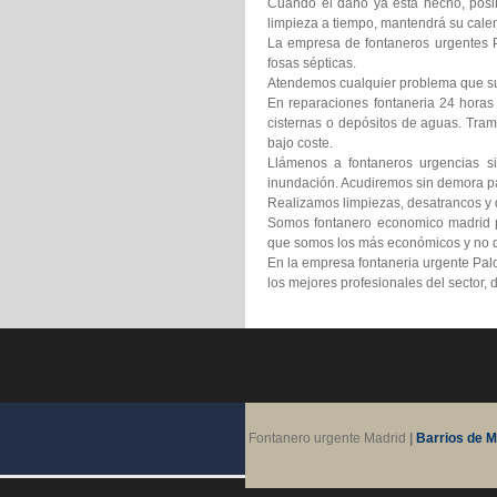
Cuando el daño ya está hecho, posib
limpieza a tiempo, mantendrá su calen
La empresa de fontaneros urgentes Pa
fosas sépticas.
Atendemos cualquier problema que suf
En reparaciones fontaneria 24 horas
cisternas o depósitos de aguas. Tram
bajo coste.
Llámenos a fontaneros urgencias si
inundación. Acudiremos sin demora pa
Realizamos limpiezas, desatrancos y d
Somos fontanero economico madrid pr
que somos los más económicos y no d
En la empresa fontaneria urgente Pal
los mejores profesionales del sector,
Fontanero urgente Madrid
|
Barrios de M