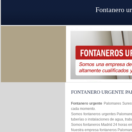
Fontanero ur
FONTANERO URGENTE PA
Fontanero urgente
Palomares Surest
cada momento.
Somos fontaneros urgentes Palomares
tuberías o instalaciones de agua, tr
Somos fontaneros Madrid 24 horas en l
Nuestra empresa fontaneros Palomares 