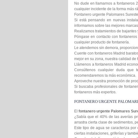
No dude en llamarnos a fontaneros 2
cualquier incidente de la forma más rá
Fontanero urgente Palomares Sureste c
Si está pensando en nuevas instala
informamos sobre las mejores marcas 
Realizamos tratamientos de bajantes 
Póngase en contacto con fontaneros 
cualquier producto de fontanería.
Le atendemos sin demora, proporcion
Cuente con fontaneros Madrid baratos 
mejor en su zona, nuestra calidad de t
Llámenos a fontaneros Madrid econom
Consúltenos cualquier duda que t
recomendaremos la más económica.
Aproveche nuestra promoción de produc
Si buscaba profesionales de fontanero
fontaneros más expertos.
FONTANERO URGENTE PALOMARE
El
fontanero urgente Palomares Su
¿Sabía que el 40% de las averías pr
arrastra cierta clase de sedimentos,
Este tipo de agua se caracteriza por 
ciertas instalaciones, griferías y tamb