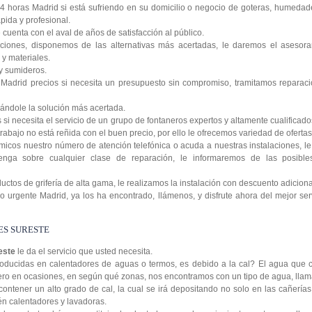
4 horas Madrid si está sufriendo en su domicilio o negocio de goteras, humedad
pida y profesional.
uenta con el aval de años de satisfacción al público.
ciones, disponemos de las alternativas más acertadas, le daremos el asesora
y materiales.
y sumideros.
Madrid precios si necesita un presupuesto sin compromiso, tramitamos reparaci
ándole la solución más acertada.
si necesita el servicio de un grupo de fontaneros expertos y altamente cualificad
rabajo no está reñida con el buen precio, por ello le ofrecemos variedad de ofertas 
icos nuestro número de atención telefónica o acuda a nuestras instalaciones, 
enga sobre cualquier clase de reparación, le informaremos de las posibl
tos de grifería de alta gama, le realizamos la instalación con descuento adiciona
 urgente Madrid, ya los ha encontrado, llámenos, y disfrute ahora del mejor serv
S SURESTE
reste
le da el servicio que usted necesita.
oducidas en calentadores de aguas o termos, es debido a la cal? El agua que c
 pero en ocasiones, en según qué zonas, nos encontramos con un tipo de agua, lla
contener un alto grado de cal, la cual se irá depositando no solo en las cañería
ién calentadores y lavadoras.