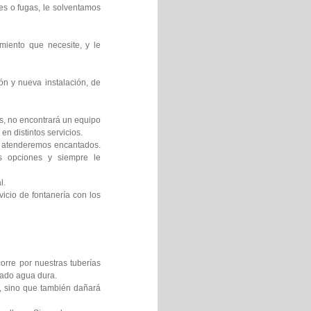
es o fugas, le solventamos
miento que necesite, y le
ón y nueva instalación, de
os, no encontrará un equipo
en distintos servicios.
le atenderemos encantados.
es opciones y siempre le
l.
icio de fontanería con los
orre por nuestras tuberías
mado agua dura.
s, sino que también dañará