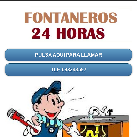
PULSA AQUI PARA LLAMAR
TLF. 693243597