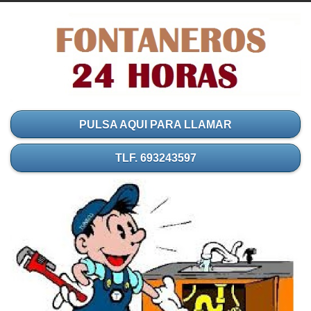
PULSA AQUI PARA LLAMAR
TLF. 693243597