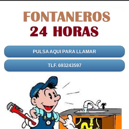
PULSA AQUI PARA LLAMAR
TLF. 693243597