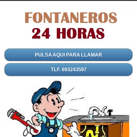
PULSA AQUI PARA LLAMAR
TLF. 693243597