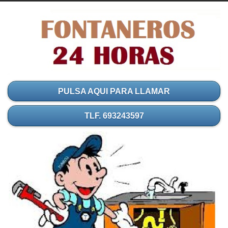
PULSA AQUI PARA LLAMAR
TLF. 693243597