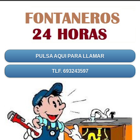
PULSA AQUI PARA LLAMAR
TLF. 693243597