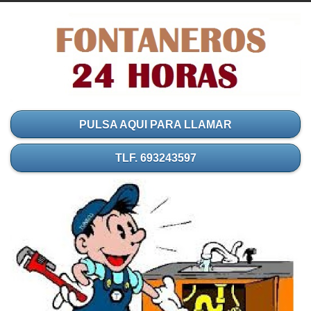
PULSA AQUI PARA LLAMAR
TLF. 693243597