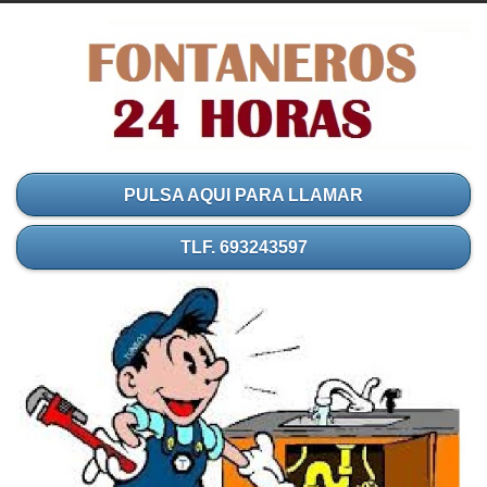
PULSA AQUI PARA LLAMAR
TLF. 693243597