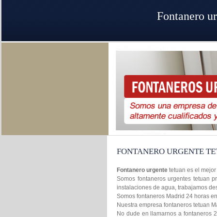
Fontanero ur
FONTANERO URGENTE TE
Fontanero urgente
tetuan es el mejor
Somos fontaneros urgentes tetuan pr
instalaciones de agua, trabajamos de
Somos fontaneros Madrid 24 horas en l
Nuestra empresa fontaneros tetuan Mad
No dude en llamarnos a fontaneros 2