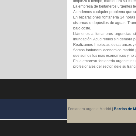
limpieza a tiempo, mantendrá su calen
La empresa de fontaneros urgentes tet
Atendemos cualquier problema que suf
En reparaciones fontaneria 24 horas
cisternas o depósitos de aguas. Tram
bajo coste.
Llámenos a fontaneros urgencias si
inundación. Acudiremos sin demora pa
Realizamos limpiezas, desatrancos y d
Somos fontanero economico madrid pr
que somos los más económicos y no d
En la empresa fontaneria urgente tet
profesionales del sector, deje su tra
Fontanero urgente Madrid
|
Barrios de M