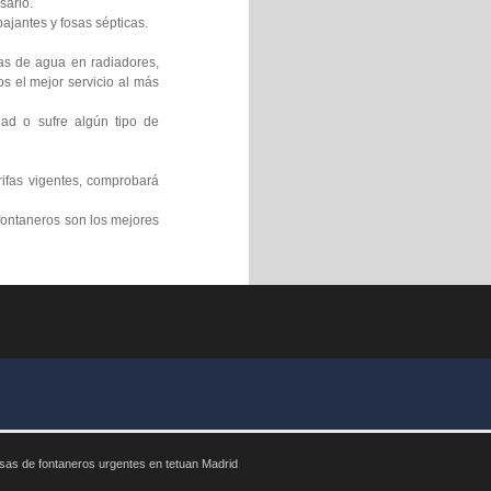
sario.
ajantes y fosas sépticas.
gas de agua en radiadores,
s el mejor servicio al más
ad o sufre algún tipo de
rifas vigentes, comprobará
fontaneros son los mejores
as de fontaneros urgentes en tetuan Madrid