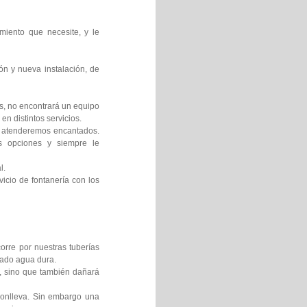
miento que necesite, y le
ón y nueva instalación, de
os, no encontrará un equipo
en distintos servicios.
le atenderemos encantados.
es opciones y siempre le
l.
icio de fontanería con los
orre por nuestras tuberías
mado agua dura.
s, sino que también dañará
 conlleva. Sin embargo una