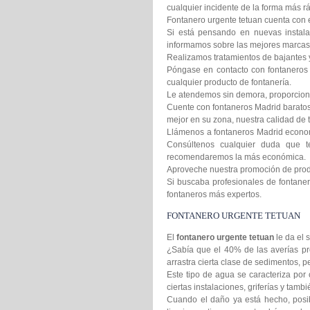
cualquier incidente de la forma más rá
Fontanero urgente tetuan cuenta con el
Si está pensando en nuevas instala
informamos sobre las mejores marcas 
Realizamos tratamientos de bajantes 
Póngase en contacto con fontaneros 
cualquier producto de fontanería.
Le atendemos sin demora, proporcion
Cuente con fontaneros Madrid baratos 
mejor en su zona, nuestra calidad de t
Llámenos a fontaneros Madrid econom
Consúltenos cualquier duda que t
recomendaremos la más económica.
Aproveche nuestra promoción de produc
Si buscaba profesionales de fontanero
fontaneros más expertos.
FONTANERO URGENTE TETUAN
El
fontanero urgente tetuan
le da el 
¿Sabía que el 40% de las averías pr
arrastra cierta clase de sedimentos,
Este tipo de agua se caracteriza por 
ciertas instalaciones, griferías y tamb
Cuando el daño ya está hecho, posib