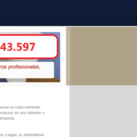
 precise en cada momento.
produzca en sus tuberías o
 empresa.
es o fugas, le solventamos