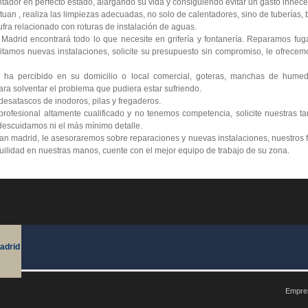
tador en perfecto estado, alargando su vida y consiguiendo evitar un gasto innece
uan , realiza las limpiezas adecuadas, no solo de calentadores, sino de tuberías, b
ra relacionado con roturas de instalación de aguas.
 Madrid encontrará todo lo que necesite en grifería y fontanería. Reparamos fu
itamos nuevas instalaciones, solicite su presupuesto sin compromiso, le ofrecemo
 ha percibido en su domicilio o local comercial, goteras, manchas de humed
ra solventar el problema que pudiera estar sufriendo.
esatascos de inodoros, pilas y fregaderos.
ofesional altamente cualificado y no tenemos competencia, solicite nuestras ta
escuidamos ni el más mínimo detalle.
uan madrid, le asesoraremos sobre reparaciones y nuevas instalaciones, nuestros 
nquilidad en nuestras manos, cuente con el mejor equipo de trabajo de su zona.
adrid
Empres