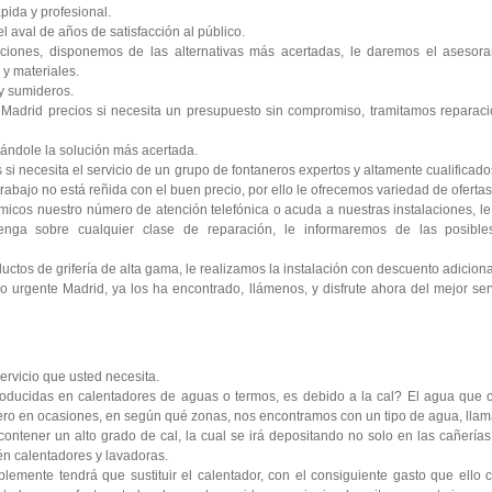
pida y profesional.
 aval de años de satisfacción al público.
ciones, disponemos de las alternativas más acertadas, le daremos el asesora
y materiales.
y sumideros.
Madrid precios si necesita un presupuesto sin compromiso, tramitamos reparaci
ándole la solución más acertada.
si necesita el servicio de un grupo de fontaneros expertos y altamente cualificad
rabajo no está reñida con el buen precio, por ello le ofrecemos variedad de ofertas 
icos nuestro número de atención telefónica o acuda a nuestras instalaciones, 
enga sobre cualquier clase de reparación, le informaremos de las posibl
tos de grifería de alta gama, le realizamos la instalación con descuento adiciona
 urgente Madrid, ya los ha encontrado, llámenos, y disfrute ahora del mejor serv
servicio que usted necesita.
oducidas en calentadores de aguas o termos, es debido a la cal? El agua que c
 pero en ocasiones, en según qué zonas, nos encontramos con un tipo de agua, lla
contener un alto grado de cal, la cual se irá depositando no solo en las cañería
ién calentadores y lavadoras.
lemente tendrá que sustituir el calentador, con el consiguiente gasto que ello