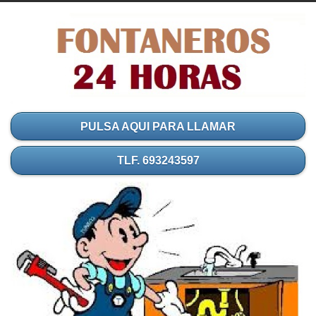
PULSA AQUI PARA LLAMAR
TLF. 693243597