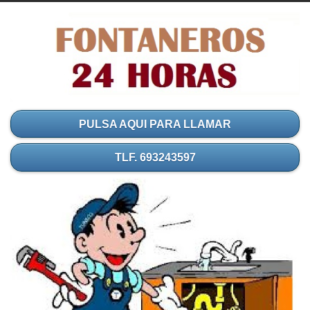
PULSA AQUI PARA LLAMAR
TLF. 693243597