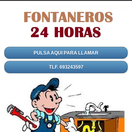
PULSA AQUI PARA LLAMAR
TLF. 693243597