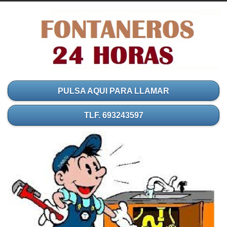
PULSA AQUI PARA LLAMAR
TLF. 693243597