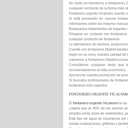
No dude en llamarnos a fontaneros 2
cualquier incidente de la forma más rá
Fontanero urgente Vicalvaro cuenta co
Si está pensando en nuevas instala
informamos sobre las mejores marcas 
Realizamos tratamientos de bajantes 
Póngase en contacto con fontaneros 
cualquier producto de fontanería.
Le atendemos sin demora, proporcion
Cuente con fontaneros Madrid baratos 
mejor en su zona, nuestra calidad de t
Llámenos a fontaneros Madrid econom
Consúltenos cualquier duda que t
recomendaremos la más económica.
Aproveche nuestra promoción de produc
Si buscaba profesionales de fontanero
fontaneros más expertos.
FONTANERO URGENTE VICALVAR
El
fontanero urgente Vicalvaro
le da
¿Sabía que el 40% de las averías pr
arrastra cierta clase de sedimentos,
Este tipo de agua se caracteriza por 
ciertas instalaciones, griferías y tamb