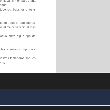
 conlleva. Sin embargo una
sario.
tuberías, bajantes y fosas
gas de agua en radiadores,
s el mejor servicio al más
ad o sufre algún tipo de
rifas vigentes, comprobará
estros fontaneros son los
ona.