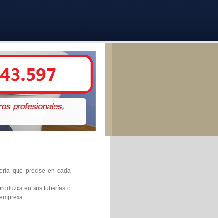
nería que precise en cada
produzca en sus tuberías o
 empresa.