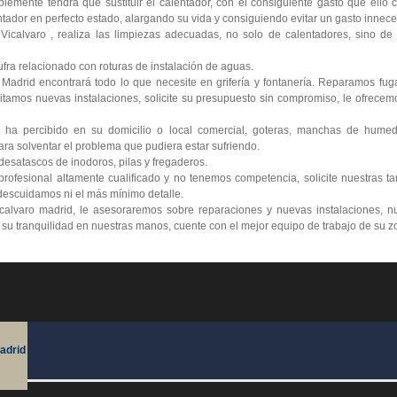
lemente tendrá que sustituir el calentador, con el consiguiente gasto que ello
tador en perfecto estado, alargando su vida y consiguiendo evitar un gasto innece
icalvaro , realiza las limpiezas adecuadas, no solo de calentadores, sino de 
ra relacionado con roturas de instalación de aguas.
 Madrid encontrará todo lo que necesite en grifería y fontanería. Reparamos fu
itamos nuevas instalaciones, solicite su presupuesto sin compromiso, le ofrecemo
 ha percibido en su domicilio o local comercial, goteras, manchas de humed
ra solventar el problema que pudiera estar sufriendo.
esatascos de inodoros, pilas y fregaderos.
ofesional altamente cualificado y no tenemos competencia, solicite nuestras ta
escuidamos ni el más mínimo detalle.
calvaro madrid, le asesoraremos sobre reparaciones y nuevas instalaciones, nu
e su tranquilidad en nuestras manos, cuente con el mejor equipo de trabajo de su z
adrid