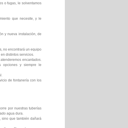
es o fugas, le solventamos
miento que necesite, y le
ón y nueva instalación, de
os, no encontrará un equipo
en distintos servicios.
le atenderemos encantados.
es opciones y siempre le
l.
icio de fontanería con los
orre por nuestras tuberías
mado agua dura.
s, sino que también dañará