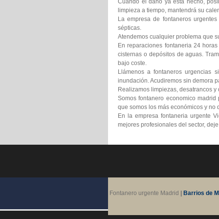
Cuando el daño ya está hecho, posib
limpieza a tiempo, mantendrá su calen
La empresa de fontaneros urgentes V
sépticas.
Atendemos cualquier problema que suf
En reparaciones fontaneria 24 horas
cisternas o depósitos de aguas. Tram
bajo coste.
Llámenos a fontaneros urgencias si
inundación. Acudiremos sin demora pa
Realizamos limpiezas, desatrancos y d
Somos fontanero economico madrid pr
que somos los más económicos y no d
En la empresa fontaneria urgente Vi
mejores profesionales del sector, dej
Fontanero urgente Madrid
|
Barrios de M