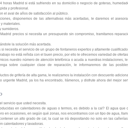
4 horas Madrid si está sufriendo en su domicilio o negocio de goteras, humedad
pida y profesional.
n el aval de años de satisfacción al público.
ciones, disponemos de las alternativas más acertadas, le daremos el asesora
y materiales.
y sumideros.
Madrid precios si necesita un presupuesto sin compromiso, tramitamos reparaci
ándole la solución más acertada.
si necesita el servicio de un grupo de fontaneros expertos y altamente cualificad
rabajo no está reñida con el buen precio, por ello le ofrecemos variedad de ofertas 
icos nuestro número de atención telefónica o acuda a nuestras instalaciones, 
enga sobre cualquier clase de reparación, le informaremos de las posibl
tos de grifería de alta gama, le realizamos la instalación con descuento adiciona
 urgente Madrid, ya los ha encontrado, llámenos, y disfrute ahora del mejor serv
O
 el servicio que usted necesita.
oducidas en calentadores de aguas o termos, es debido a la cal? El agua que c
 pero en ocasiones, en según qué zonas, nos encontramos con un tipo de agua, lla
contener un alto grado de cal, la cual se irá depositando no solo en las cañería
ién calentadores y lavadoras.