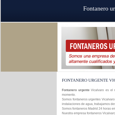
Fontanero ur
FONTANERO URGENTE VI
Fontanero urgente
Vicalvaro es el 
momento.
Somos fontaneros urgentes Vicalvaro 
instalaciones de agua, trabajamos de
Somos fontaneros Madrid 24 horas en l
Nuestra empresa fontaneros Vicalvaro 