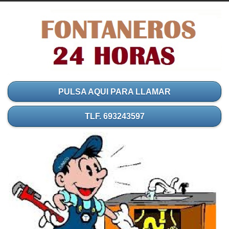
PULSA AQUI PARA LLAMAR
TLF. 693243597